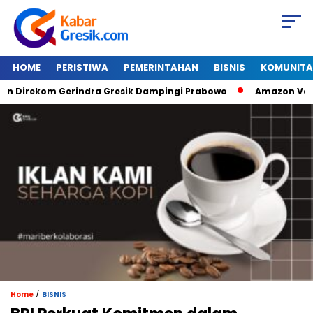
HOME
PERISTIWA
PEMERINTAHAN
BISNIS
KOMUNITA
irekom Gerindra Gresik Dampingi Prabowo
Amazon Van Java 
/
Home
BISNIS