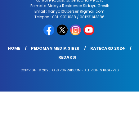
Kantor Redaksi: Jl. Jendana V No. 15
Permata Sidayu Residence Sidayu Gresik
Email : hanya100persen@gmail.com
Telepon : 031-99111038 / 081231143386
HOME
PEDOMAN MEDIA SIBER
RATECARD 2024
REDAKSI
COPYRIGHT © 2026 KABARGRESIK.COM - ALL RIGHTS RESERVED