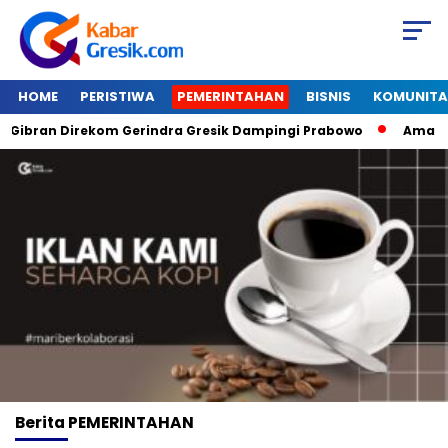
HOME
PERISTIWA
PEMERINTAHAN
BISNIS
KOMUNITA
bran Direkom Gerindra Gresik Dampingi Prabowo
Amazon Va
Berita
PEMERINTAHAN