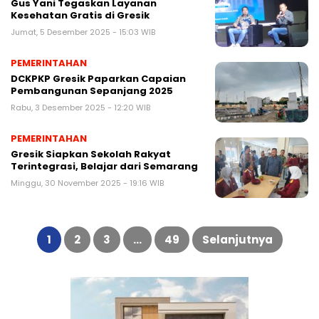
Gus Yani Tegaskan Layanan
Kesehatan Gratis di Gresik
Jumat, 5 Desember 2025 - 15:03 WIB
PEMERINTAHAN
DCKPKP Gresik Paparkan Capaian
Pembangunan Sepanjang 2025
Rabu, 3 Desember 2025 - 12:20 WIB
PEMERINTAHAN
Gresik Siapkan Sekolah Rakyat
Terintegrasi, Belajar dari Semarang
Minggu, 30 November 2025 - 19:16 WIB
Paginasi
pos
1
2
3
…
49
Selanjutnya