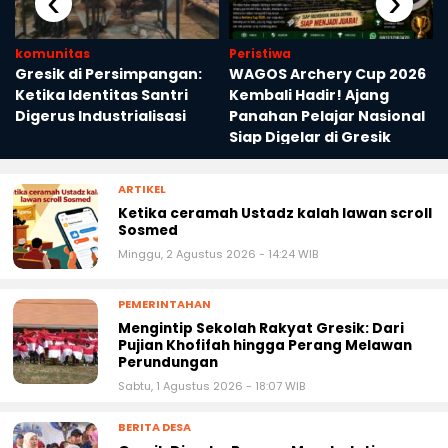
komunitas
Peristiwa
Gresik di Persimpangan:
WAGOS Archery Cup 2026
Ketika Identitas Santri
Kembali Hadir! Ajang
Digerus Industrialisasi
Panahan Pelajar Nasional
Siap Digelar di Gresik
ARTIKEL
Ketika ceramah Ustadz kalah lawan scroll
Sosmed
Minggu, 2 Agustus 2026 - 14:24 WIB
PEMERINTAHAN
Mengintip Sekolah Rakyat Gresik: Dari
Pujian Khofifah hingga Perang Melawan
Perundungan
Sabtu, 1 Agustus 2026 - 18:07 WIB
BERITA DESA
Gresik Diserbu Pangan Murah, Jatim