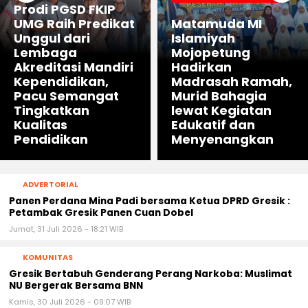
Prodi PGSD FKIP
UMG Raih Predikat
Matamuda MI
Unggul dari
Islamiyah
Lembaga
Mojopetung
Akreditasi Mandiri
Hadirkan
Kependidikan,
Madrasah Ramah,
Pacu Semangat
Murid Bahagia
Tingkatkan
lewat Kegiatan
Kualitas
Edukatif dan
Pendidikan
Menyenangkan
ADVERTORIAL
Panen Perdana Mina Padi bersama Ketua DPRD Gresik :
Petambak Gresik Panen Cuan Dobel
Jumat, 31 Juli 2026 - 18:21 WIB
KOMUNITAS
Gresik Bertabuh Genderang Perang Narkoba: Muslimat
NU Bergerak Bersama BNN
Kamis, 30 Juli 2026 - 09:07 WIB