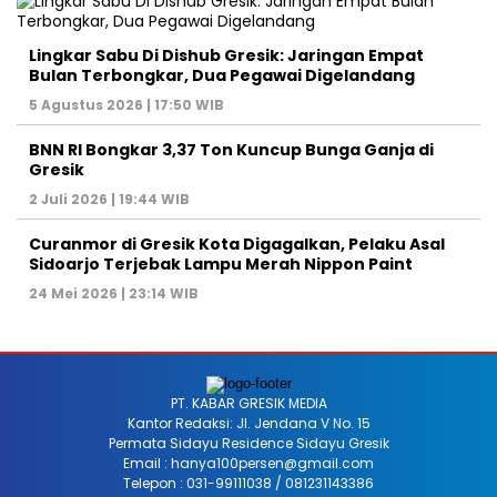
Lingkar Sabu Di Dishub Gresik: Jaringan Empat
Bulan Terbongkar, Dua Pegawai Digelandang
5 Agustus 2026 | 17:50 WIB
BNN RI Bongkar 3,37 Ton Kuncup Bunga Ganja di
Gresik
2 Juli 2026 | 19:44 WIB
Curanmor di Gresik Kota Digagalkan, Pelaku Asal
Sidoarjo Terjebak Lampu Merah Nippon Paint
24 Mei 2026 | 23:14 WIB
PT. KABAR GRESIK MEDIA
Kantor Redaksi: Jl. Jendana V No. 15
Permata Sidayu Residence Sidayu Gresik
Email : hanya100persen@gmail.com
Telepon : 031-99111038 / 081231143386