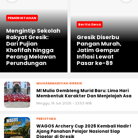
PEMERINTAHAN
Berita Desa
Mengintip Sekolah
Rakyat Gresik:
Gresik Diserbu
Dari Pujian
Pangan Murah,
Khofifah hingga
Jatim Gempur
Perang Melawan
Inflasi Lewat
Perundungan
Pasar ke-89
MUHAMMADIYAH GRESIK
MI Mulia Gembleng Murid Baru: Lima Hari
Membentuk Karakter Dan Menjelajah Asa
Minggu, 19 Juli 2026 - 23:53 WIB
PERISTIWA
WAGOS Archery Cup 2026 Kembali Hadir!
Ajang Panahan Pelajar Nasional Siap
Digelar di Gresik