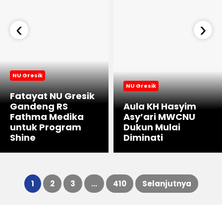
‹
›
NU Gresik
NU Gresik
Fatayat NU Gresik
Gandeng RS
Aula KH Hasyim
Fathma Medika
Asy’ari MWCNU
untuk Program
Dukun Mulai
Shine
Diminati
1
2
3
…
410
Selanjutnya
Paginasi
pos