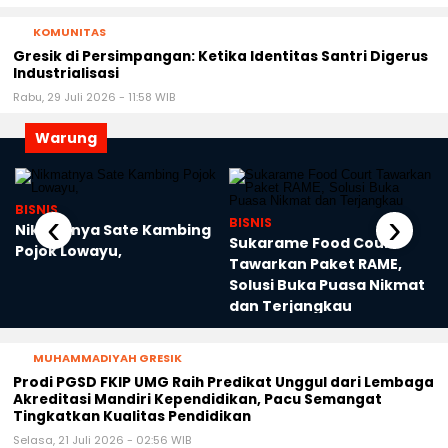
KOMUNITAS
Gresik di Persimpangan: Ketika Identitas Santri Digerus
Industrialisasi
Rabu, 29 Juli 2026 - 11:58 WIB
Warung
BISNIS
‹
›
BISNIS
Nikmatnya Sate Kambing
Sukarame Food Court
Pojok Lowayu,
Tawarkan Paket RAME,
Solusi Buka Puasa Nikmat
dan Terjangkau
MUHAMMADIYAH GRESIK
Prodi PGSD FKIP UMG Raih Predikat Unggul dari Lembaga
Akreditasi Mandiri Kependidikan, Pacu Semangat
Tingkatkan Kualitas Pendidikan
Selasa, 21 Juli 2026 - 02:56 WIB