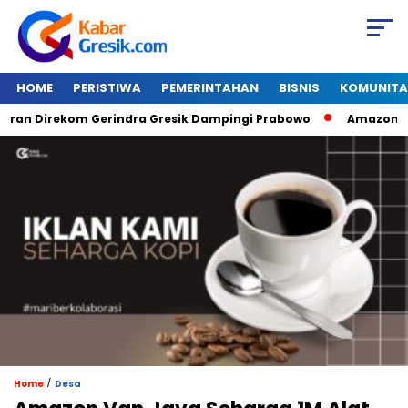
HOME
PERISTIWA
PEMERINTAHAN
BISNIS
KOMUNITA
 Direkom Gerindra Gresik Dampingi Prabowo
Amazon Van Ja
/
Home
Desa