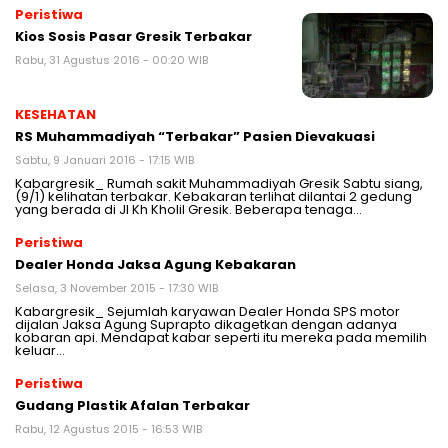
Peristiwa
Kios Sosis Pasar Gresik Terbakar
Rabu, 31 Agustus 2016 - 00:20 WIB
KESEHATAN
RS Muhammadiyah “Terbakar” Pasien Dievakuasi
Sabtu, 9 Januari 2016 - 17:15 WIB
Kabargresik_ Rumah sakit Muhammadiyah Gresik Sabtu siang,
(9/1) kelihatan terbakar. Kebakaran terlihat dilantai 2 gedung
yang berada di Jl Kh Kholil Gresik. Beberapa tenaga…
Peristiwa
Dealer Honda Jaksa Agung Kebakaran
Selasa, 3 November 2015 - 17:30 WIB
Kabargresik_ Sejumlah karyawan Dealer Honda SPS motor
dijalan Jaksa Agung Suprapto dikagetkan dengan adanya
kobaran api. Mendapat kabar seperti itu mereka pada memilih
keluar…
Peristiwa
Gudang Plastik Afalan Terbakar
Rabu, 12 Agustus 2015 - 16:53 WIB