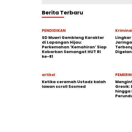
Berita Terbaru
PENDIDIKAN
Krimina
SD Muwri Gembleng Karakter
Lingkar
di Lapangan Hijau:
Jaringa
Perkemahan ‘Kemahiran’ Siap
Terbon
Kobarkan Semangat HUT RI
Digela
ke-81
artikel
PEMERI
Ketika ceramah Ustadz kalah
Mengint
lawan scroll Sosmed
Gresik: 
hingga
Perund