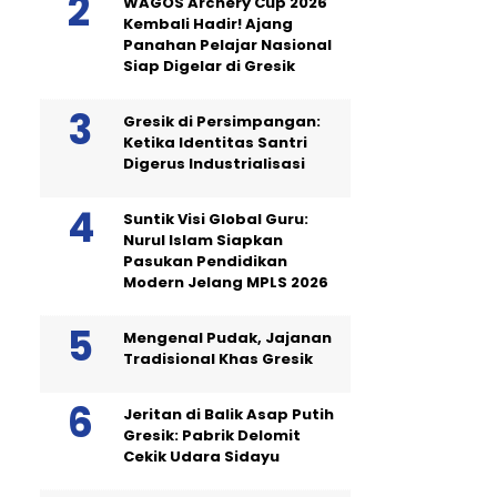
WAGOS Archery Cup 2026
Kembali Hadir! Ajang
Panahan Pelajar Nasional
Siap Digelar di Gresik
Gresik di Persimpangan:
Ketika Identitas Santri
Digerus Industrialisasi
Suntik Visi Global Guru:
Nurul Islam Siapkan
Pasukan Pendidikan
Modern Jelang MPLS 2026
Mengenal Pudak, Jajanan
Tradisional Khas Gresik
Jeritan di Balik Asap Putih
Gresik: Pabrik Delomit
Cekik Udara Sidayu