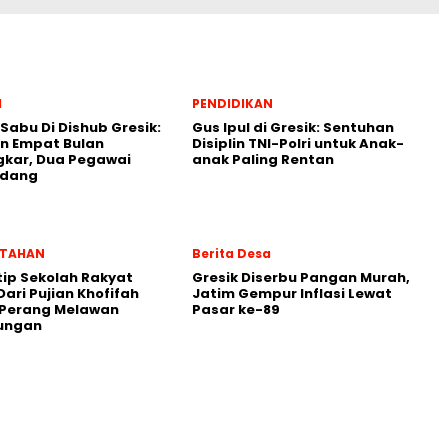
l
PENDIDIKAN
 Sabu Di Dishub Gresik:
Gus Ipul di Gresik: Sentuhan
n Empat Bulan
Disiplin TNI-Polri untuk Anak-
gkar, Dua Pegawai
anak Paling Rentan
ndang
NTAHAN
Berita Desa
ip Sekolah Rakyat
Gresik Diserbu Pangan Murah,
Dari Pujian Khofifah
Jatim Gempur Inflasi Lewat
 Perang Melawan
Pasar ke-89
ungan