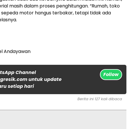
rial masih dalam proses penghitungan. “Rumah, toko
sepeda motor hangus terbakar, tetapi tidak ada
elasnya.
el Andayawan
atsApp Channel
Follow
gresik.com untuk update
aru setiap hari
Berita ini 127 kali dibaca