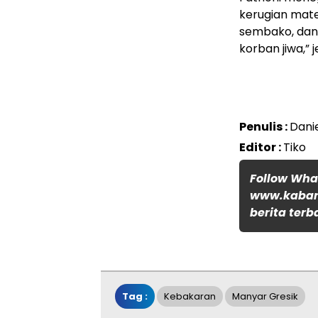
kerugian mate
sembako, dan 
korban jiwa,” j
Penulis :
Dani
Editor :
Tiko
Follow Wh
www.kabar
berita terb
Tag :
Kebakaran
Manyar Gresik