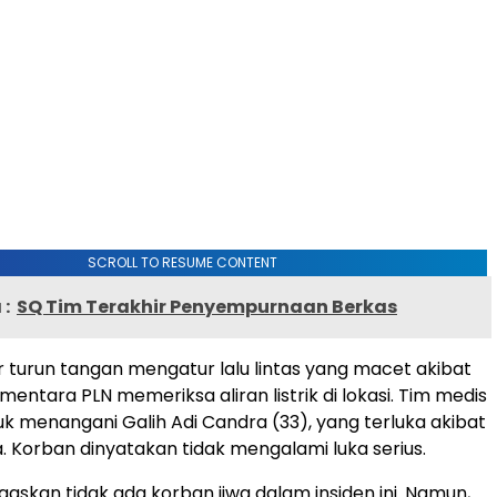
SCROLL TO RESUME CONTENT
:
SQ Tim Terakhir Penyempurnaan Berkas
 turun tangan mengatur lalu lintas yang macet akibat
sementara PLN memeriksa aliran listrik di lokasi. Tim medis
tuk menangani Galih Adi Candra (33), yang terluka akibat
 Korban dinyatakan tidak mengalami luka serius.
askan tidak ada korban jiwa dalam insiden ini. Namun,