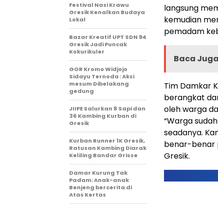
Festival Nasi Krawu
langsung mem
Gresik Kenalkan Budaya
kemudian meng
Lokal
pemadam keb
Bazar Kreatif UPT SDN 94
Gresik Jadi Puncak
Kokurikuler
Baca Juga 
GOR Kromo Widjojo
Sidayu Ternoda : Aksi
mesum Dibelakang
Tim Damkar Ka
gedung
berangkat dar
oleh warga dan
JIIPE Salurkan 8 Sapi dan
36 Kambing Kurban di
“Warga suda
Gresik
seadanya. Ka
Kurban Runner 1K Gresik,
benar-benar p
Ratusan Kambing Diarak
Gresik.
Keliling Bandar Grisse
Damar Kurung Tak
Padam: Anak-anak
Benjeng bercerita di
Atas Kertas