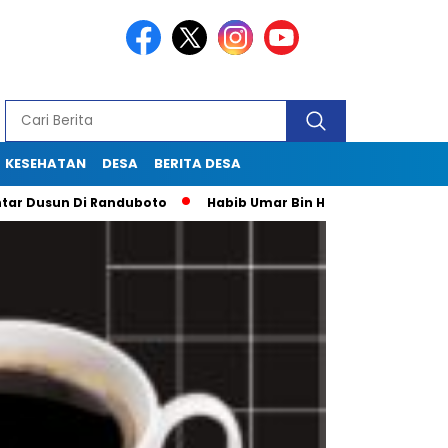
KESEHATAN
DESA
BERITA DESA
usun Di Randuboto
Habib Umar Bin Hafidz Ingatkan Warga G