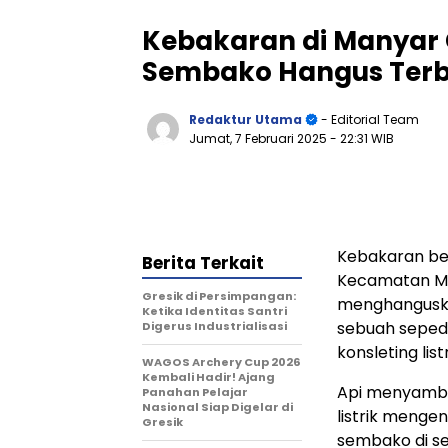
Kebakaran di Manyar 
Sembako Hangus Ter
Redaktur Utama
- Editorial Team
Jumat, 7 Februari 2025
- 22:31 WIB
Kebakaran besa
Berita Terkait
Kecamatan Man
Gresik di Persimpangan:
menghanguska
Ketika Identitas Santri
sebuah seped
Digerus Industrialisasi
konsleting lis
WAGOS Archery Cup 2026
Kembali Hadir! Ajang
Api menyambar
Panahan Pelajar
Nasional Siap Digelar di
listrik menge
Gresik
sembako di se