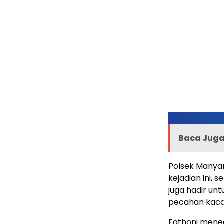
Baca Juga 
Polsek Manyar
kejadian ini, 
juga hadir un
pecahan kaca.
Fathoni meneg