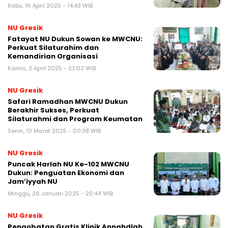
Rabu, 16 April 2025 - 14:43 WIB
NU Gresik
Fatayat NU Dukun Sowan ke MWCNU:
Perkuat Silaturahim dan
Kemandirian Organisasi
Kamis, 3 April 2025 - 23:03 WIB
NU Gresik
Safari Ramadhan MWCNU Dukun
Berakhir Sukses, Perkuat
Silaturahmi dan Program Keumatan
Senin, 10 Maret 2025 - 00:38 WIB
NU Gresik
Puncak Harlah NU Ke-102 MWCNU
Dukun: Penguatan Ekonomi dan
Jam’iyyah NU
Minggu, 26 Januari 2025 - 20:44 WIB
NU Gresik
Pengobatan Gratis Klinik Annahdlah