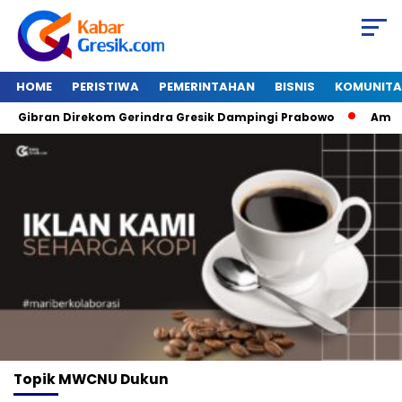
HOME
PERISTIWA
PEMERINTAHAN
BISNIS
KOMUNITA
Gibran Direkom Gerindra Gresik Dampingi Prabowo
Amazon 
Topik
MWCNU Dukun