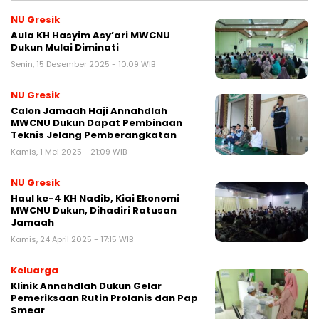
NU Gresik
Aula KH Hasyim Asy’ari MWCNU
Dukun Mulai Diminati
Senin, 15 Desember 2025 - 10:09 WIB
NU Gresik
Calon Jamaah Haji Annahdlah
MWCNU Dukun Dapat Pembinaan
Teknis Jelang Pemberangkatan
Kamis, 1 Mei 2025 - 21:09 WIB
NU Gresik
Haul ke-4 KH Nadib, Kiai Ekonomi
MWCNU Dukun, Dihadiri Ratusan
Jamaah
Kamis, 24 April 2025 - 17:15 WIB
Keluarga
Klinik Annahdlah Dukun Gelar
Pemeriksaan Rutin Prolanis dan Pap
Smear