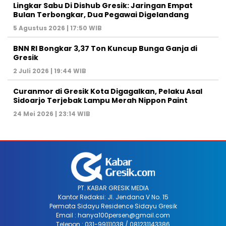
Lingkar Sabu Di Dishub Gresik: Jaringan Empat
Bulan Terbongkar, Dua Pegawai Digelandang
5 Agustus 2026 | 17:50 WIB
BNN RI Bongkar 3,37 Ton Kuncup Bunga Ganja di
Gresik
2 Juli 2026 | 19:44 WIB
Curanmor di Gresik Kota Digagalkan, Pelaku Asal
Sidoarjo Terjebak Lampu Merah Nippon Paint
24 Mei 2026 | 23:14 WIB
PT. KABAR GRESIK MEDIA
Kantor Redaksi: Jl. Jendana V No. 15
Permata Sidayu Residence Sidayu Gresik
Email : hanya100persen@gmail.com
Telepon : 031-99111038 / 081231143386