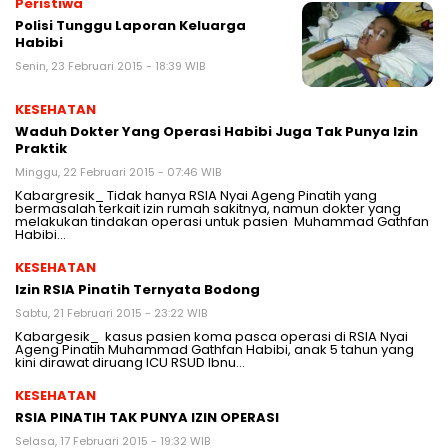
Peristiwa
Polisi Tunggu Laporan Keluarga
Habibi
Senin, 23 Februari 2015 - 18:39 WIB
KESEHATAN
Waduh Dokter Yang Operasi Habibi Juga Tak Punya Izin
Praktik
Minggu, 22 Februari 2015 - 07:46 WIB
Kabargresik_ Tidak hanya RSIA Nyai Ageng Pinatih yang
bermasalah terkait izin rumah sakitnya, namun dokter yang
melakukan tindakan operasi untuk pasien Muhammad Gathfan
Habibi…
KESEHATAN
Izin RSIA Pinatih Ternyata Bodong
Sabtu, 21 Februari 2015 - 23:22 WIB
Kabargesik_ kasus pasien koma pasca operasi di RSIA Nyai
Ageng Pinatih Muhammad Gathfan Habibi, anak 5 tahun yang
kini dirawat diruang ICU RSUD Ibnu…
KESEHATAN
RSIA PINATIH TAK PUNYA IZIN OPERASI
Selasa, 17 Februari 2015 - 19:32 WIB