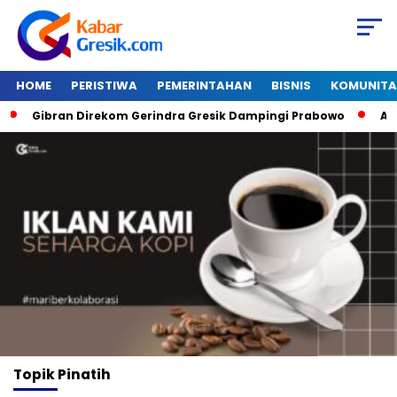
HOME
PERISTIWA
PEMERINTAHAN
BISNIS
KOMUNITA
Gibran Direkom Gerindra Gresik Dampingi Prabowo
Amazo
Topik
Pinatih