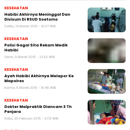
KESEHATAN
Habibi Akhirnya Meninggal Dan
Divisum Di RSUD Soetomo
Sabtu, 14 Maret 2015 - 16:27 WIB
KESEHATAN
Polisi Gagal Sita Rekam Medik
Habibi
Senin, 9 Maret 2015 - 22:52 WIB
KESEHATAN
Ayah Habibi Akhirnya Melapor Ke
Mapolres
Kamis, 5 Maret 2015 - 16:46 WIB
KESEHATAN
Dokter Malpraktik Diancam 3 Th
Penjara
Rabu, 25 Februari 2015 - 21:13 WIB