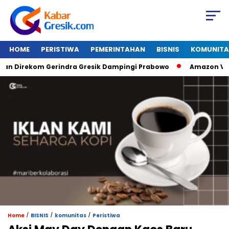
HOME
PERISTIWA
PEMERINTAHAN
BISNIS
KOMUNITA
irekom Gerindra Gresik Dampingi Prabowo
Amazon Van Java
/
/
/
Home
BISNIS
komunitas
Peristiwa