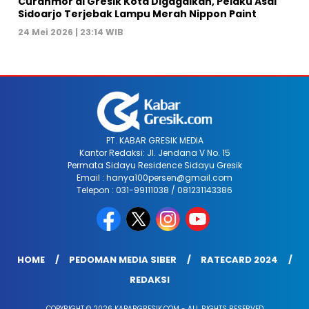
Curanmor di Gresik Kota Digagalkan, Pelaku Asal
Sidoarjo Terjebak Lampu Merah Nippon Paint
24 Mei 2026 | 23:14 WIB
PT. KABAR GRESIK MEDIA
Kantor Redaksi: Jl. Jendana V No. 15
Permata Sidayu Residence Sidayu Gresik
Email : hanya100persen@gmail.com
Telepon : 031-99111038 / 081231143386
HOME
PEDOMAN MEDIA SIBER
RATECARD 2024
REDAKSI
COPYRIGHT © 2026 KABARGRESIK.COM - ALL RIGHTS RESERVED