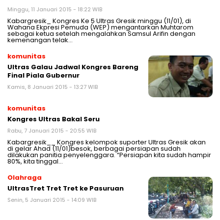
Minggu, 11 Januari 2015 - 18:22 WIB
Kabargresik_ Kongres Ke 5 Ultras Gresik minggu (11/01), di
Wahana Ekpresi Pemuda (WEP) mengantarkan Muhtarom
sebagai ketua setelah mengalahkan Samsul Arifin dengan
kemenangan telak…
komunitas
Ultras Galau Jadwal Kongres Bareng
Final Piala Gubernur
Kamis, 8 Januari 2015 - 13:27 WIB
komunitas
Kongres Ultras Bakal Seru
Rabu, 7 Januari 2015 - 20:55 WIB
Kabargresik__ Kongres kelompok suporter Ultras Gresik akan
di gelar Ahad (11/01)besok, berbagai persiapan sudah
dilakukan panitia penyelenggara. “Persiapan kita sudah hampir
80%, kita tinggal…
Olahraga
UltrasTret Tret Tret ke Pasuruan
Senin, 5 Januari 2015 - 14:09 WIB