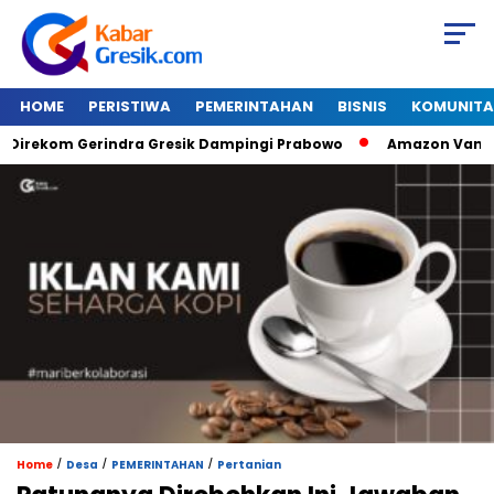
HOME
PERISTIWA
PEMERINTAHAN
BISNIS
KOMUNITA
kom Gerindra Gresik Dampingi Prabowo
Amazon Van Java Se
/
/
/
Home
Desa
PEMERINTAHAN
Pertanian