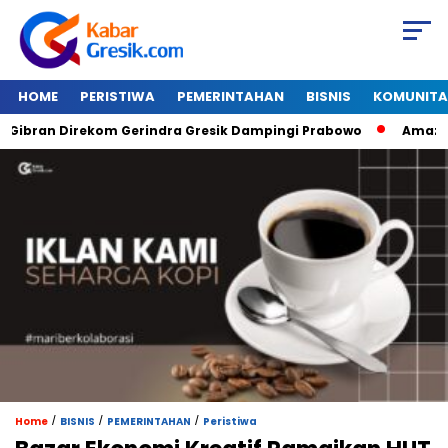
HOME
PERISTIWA
PEMERINTAHAN
BISNIS
KOMUNITA
ran Direkom Gerindra Gresik Dampingi Prabowo
Amazon Van 
/
/
/
Home
BISNIS
PEMERINTAHAN
Peristiwa