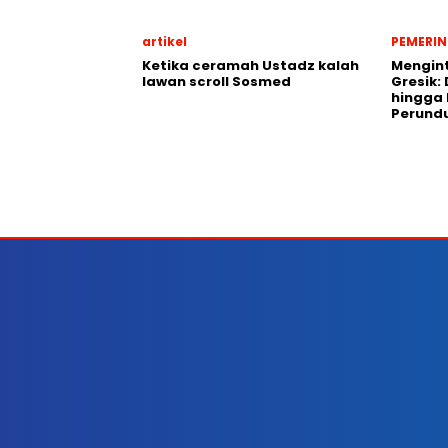
artikel
PEMERI
Ketika ceramah Ustadz kalah
Mengint
lawan scroll Sosmed
Gresik: 
hingga
Perund