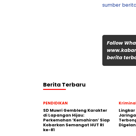
sumber berita
Follow Wh
www.kabar
berita terb
Berita Terbaru
PENDIDIKAN
Krimina
SD Muwri Gembleng Karakter
Lingkar
di Lapangan Hijau:
Jaringa
Perkemahan ‘Kemahiran’ Siap
Terbon
Kobarkan Semangat HUT RI
Digela
ke-81