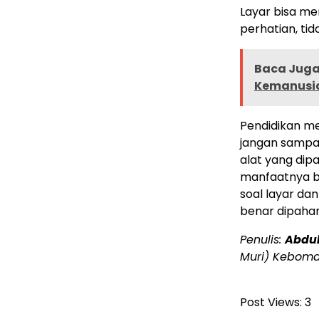
Layar bisa me
perhatian, ti
Baca Juga 
Kemanusia
Pendidikan m
jangan sampa
alat yang dip
manfaatnya ba
soal layar da
benar dipaham
Penulis:
Abdul
Muri) Kebomas
Post Views:
3