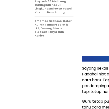
Aisyiyah 08 Melirang
Gaungkan Peduli
Lingkungan lewat Pawai
Kostum Daur Ulang
Smamsatu Gresik Gelar
Kuliah Tamu Prodistik
ITS, Dorong Siswa
Siapkan Karya dan
Karier
Sayang sekali 
Padahal niat 
cara baru. Tap
pendampingan,
tapi tetap h
Guru tetap pu
tahu cara men