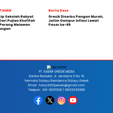
NTAHAN
Berita Desa
ip Sekolah Rakyat
Gresik Diserbu Pangan Murah,
Dari Pujian Khofifah
Jatim Gempur Inflasi Lewat
 Perang Melawan
Pasar ke-89
ungan
PT. KABAR GRESIK MEDIA
Kantor Redaksi: Jl. Jendana V No. 15
Permata Sidayu Residence Sidayu Gresik
Email : hanya100persen@gmail.com
Telepon : 031-99111038 / 081231143386