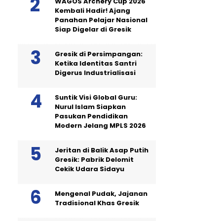
WAGOS Archery Cup 2026
Kembali Hadir! Ajang
Panahan Pelajar Nasional
Siap Digelar di Gresik
Gresik di Persimpangan:
Ketika Identitas Santri
Digerus Industrialisasi
Suntik Visi Global Guru:
Nurul Islam Siapkan
Pasukan Pendidikan
Modern Jelang MPLS 2026
Jeritan di Balik Asap Putih
Gresik: Pabrik Delomit
Cekik Udara Sidayu
Mengenal Pudak, Jajanan
Tradisional Khas Gresik