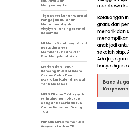
Edukatif dan
membawa kemaj
Menyenangkan
Tiga Keberkahan Warnai
Belakangan i
Pengajian Bulanan
gratis dari p
Muhammadiyah-
Aisyiyah Ranting Srembi
menarik dan s
Kebomas
menampilkan 
MI Mulia Gembleng Murid
anak jadi ant
Baru: Lima Hari
sekolah siap.
Membentuk Karakter
Dan Menjelajah Asa
Ada juga guru 
hanya diguna
Meriah dan Penuh
Semangat, SD Al Islam
Cerme Gelar Demo
Ekstrakurikuler di Bawah
Baca Juga 
Terik Matahari
Karyawan 
MPLS KB dan TK Aisyiyah
Wringinanom Ditutup
dengan Keceriaan Fun
Game Bersama Orang
Tua
Puncak MPLS Ramah, KB
Aisyiyah 24 dan TK