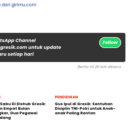
 dari girimu.com
atsApp Channel
Follow
gresik.com untuk update
aru setiap hari
Berita ini 26 kali dibaca
l
PENDIDIKAN
 Sabu Di Dishub Gresik:
Gus Ipul di Gresik: Sentuhan
n Empat Bulan
Disiplin TNI-Polri untuk Anak-
gkar, Dua Pegawai
anak Paling Rentan
ndang