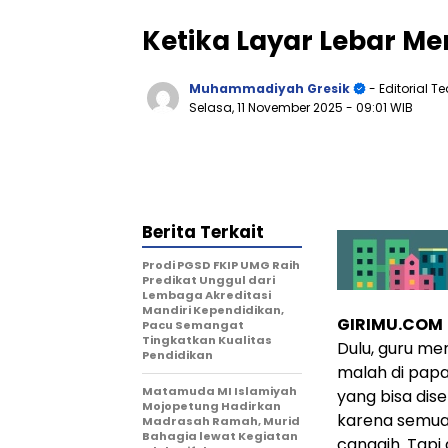
Ketika Layar Lebar M
Muhammadiyah Gresik
- Editorial 
Selasa, 11 November 2025
- 09:01 WIB
Berita Terkait
Prodi PGSD FKIP UMG Raih
Predikat Unggul dari
Lembaga Akreditasi
Mandiri Kependidikan,
GIRIMU.COM
Pacu Semangat
Tingkatkan Kualitas
Dulu, guru men
Pendidikan
malah di pap
Matamuda MI Islamiyah
yang bisa dise
Mojopetung Hadirkan
karena semua s
Madrasah Ramah, Murid
Bahagia lewat Kegiatan
canggih. Tapi 