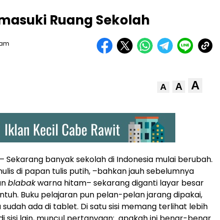
emasuki Ruang Sekolah
Team
A
A
A
– Sekarang banyak sekolah di Indonesia mulai berubah.
ulis di papan tulis putih, –bahkan jauh sebelumnya
an
blabak
warna hitam– sekarang diganti layar besar
ntuh. Buku pelajaran pun pelan-pelan jarang dipakai,
udah ada di tablet. Di satu sisi memang terlihat lebih
di sisi lain, muncul pertanyaan: apakah ini benar-benar