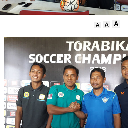
A
A
A