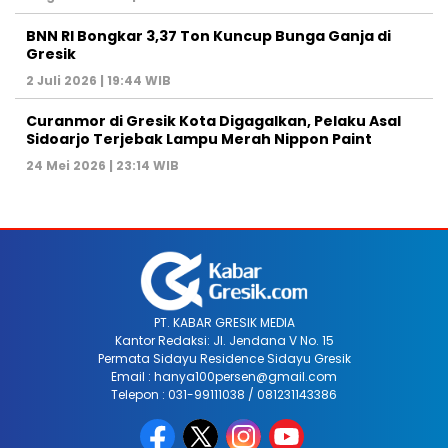
BNN RI Bongkar 3,37 Ton Kuncup Bunga Ganja di
Gresik
2 Juli 2026 | 19:44 WIB
Curanmor di Gresik Kota Digagalkan, Pelaku Asal
Sidoarjo Terjebak Lampu Merah Nippon Paint
24 Mei 2026 | 23:14 WIB
PT. KABAR GRESIK MEDIA
Kantor Redaksi: Jl. Jendana V No. 15
Permata Sidayu Residence Sidayu Gresik
Email : hanya100persen@gmail.com
Telepon : 031-99111038 / 081231143386