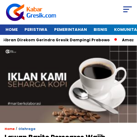
HOME
PERISTIWA
PEMERINTAHAN
BISNIS
KOMUNITA
n Direkom Gerindra Gresik Dampingi Prabowo
Amazon Van J
/
Home
Olahraga