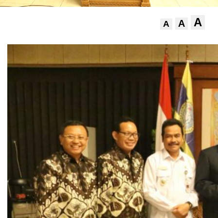
A
A
A