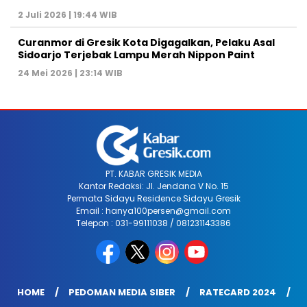
2 Juli 2026 | 19:44 WIB
Curanmor di Gresik Kota Digagalkan, Pelaku Asal
Sidoarjo Terjebak Lampu Merah Nippon Paint
24 Mei 2026 | 23:14 WIB
PT. KABAR GRESIK MEDIA
Kantor Redaksi: Jl. Jendana V No. 15
Permata Sidayu Residence Sidayu Gresik
Email : hanya100persen@gmail.com
Telepon : 031-99111038 / 081231143386
HOME
PEDOMAN MEDIA SIBER
RATECARD 2024