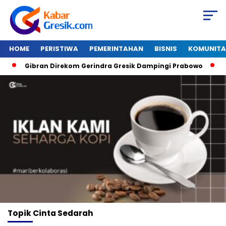
HOME
PERISTIWA
PEMERINTAHAN
BISNIS
KOMUNITA
Gibran Direkom Gerindra Gresik Dampingi Prabowo
Am
Topik
Cinta Sedarah