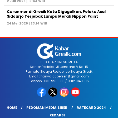
2 Juli 2026 | 19:44 WIB
Curanmor di Gresik Kota Digagalkan, Pelaku Asal
Sidoarjo Terjebak Lampu Merah Nippon Paint
24 Mei 2026 | 23:14 WIB
PT. KABAR GRESIK MEDIA
Kantor Redaksi: Jl. Jendana V No. 15
Permata Sidayu Residence Sidayu Gresik
Email : hanya100persen@gmail.com
Telepon : 031-99111038 / 081231143386
HOME
PEDOMAN MEDIA SIBER
RATECARD 2024
REDAKSI