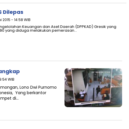
S Dilepas
ni 2015 - 14:58 WIB
engelolahan Keuangan dan Aset Daerah (DPPKAD) Gresik yang
an 90 yang diduga melakukan pemerasan…
tangkap
19:54 WIB
lamongan, Lono Dwi Purnomo
nesia, Yang berkantor
ompet di…