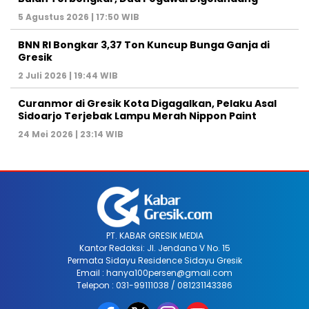
5 Agustus 2026 | 17:50 WIB
BNN RI Bongkar 3,37 Ton Kuncup Bunga Ganja di
Gresik
2 Juli 2026 | 19:44 WIB
Curanmor di Gresik Kota Digagalkan, Pelaku Asal
Sidoarjo Terjebak Lampu Merah Nippon Paint
24 Mei 2026 | 23:14 WIB
PT. KABAR GRESIK MEDIA
Kantor Redaksi: Jl. Jendana V No. 15
Permata Sidayu Residence Sidayu Gresik
Email : hanya100persen@gmail.com
Telepon : 031-99111038 / 081231143386