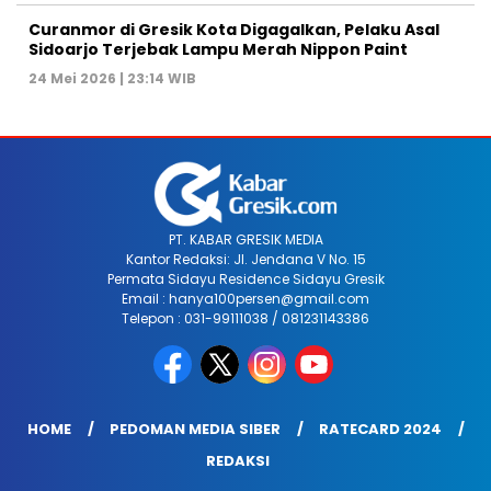
Curanmor di Gresik Kota Digagalkan, Pelaku Asal
Sidoarjo Terjebak Lampu Merah Nippon Paint
24 Mei 2026 | 23:14 WIB
PT. KABAR GRESIK MEDIA
Kantor Redaksi: Jl. Jendana V No. 15
Permata Sidayu Residence Sidayu Gresik
Email : hanya100persen@gmail.com
Telepon : 031-99111038 / 081231143386
HOME
PEDOMAN MEDIA SIBER
RATECARD 2024
REDAKSI