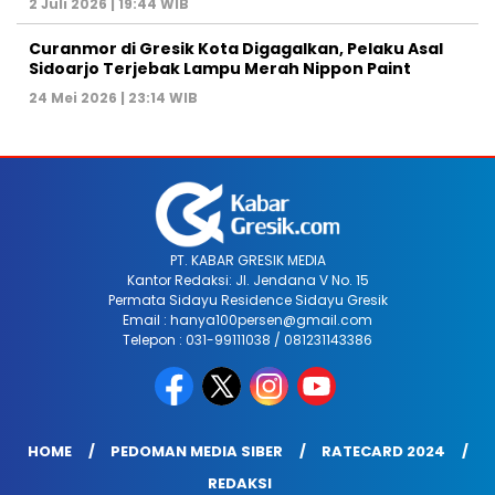
2 Juli 2026 | 19:44 WIB
Curanmor di Gresik Kota Digagalkan, Pelaku Asal
Sidoarjo Terjebak Lampu Merah Nippon Paint
24 Mei 2026 | 23:14 WIB
PT. KABAR GRESIK MEDIA
Kantor Redaksi: Jl. Jendana V No. 15
Permata Sidayu Residence Sidayu Gresik
Email : hanya100persen@gmail.com
Telepon : 031-99111038 / 081231143386
HOME
PEDOMAN MEDIA SIBER
RATECARD 2024
REDAKSI