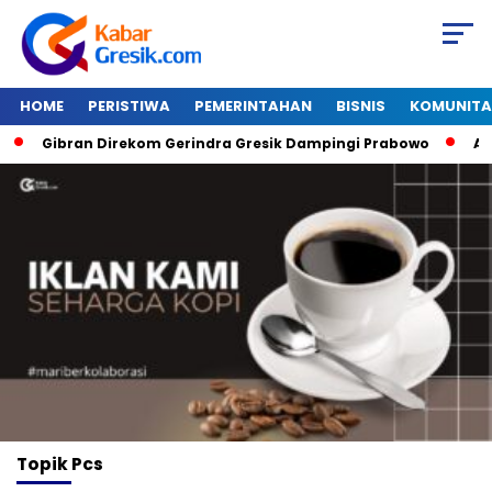
HOME
PERISTIWA
PEMERINTAHAN
BISNIS
KOMUNITA
Gibran Direkom Gerindra Gresik Dampingi Prabowo
Amaz
Topik
Pcs