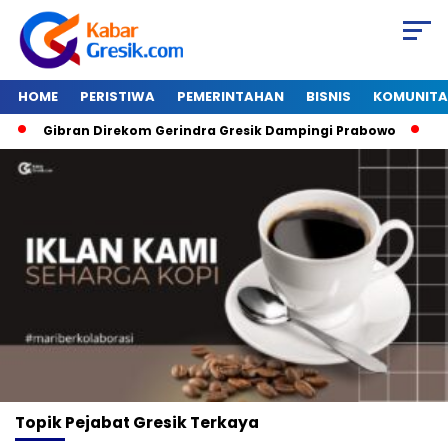
HOME
PERISTIWA
PEMERINTAHAN
BISNIS
KOMUNITA
Gibran Direkom Gerindra Gresik Dampingi Prabowo
Ama
Topik
Pejabat Gresik Terkaya