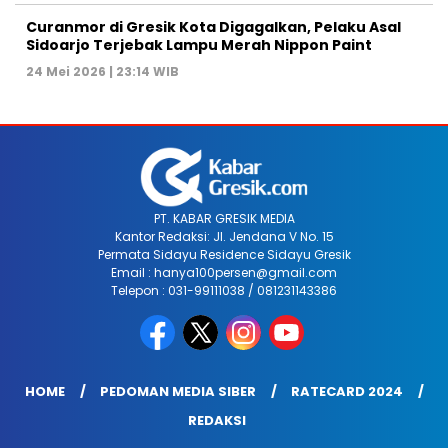
Curanmor di Gresik Kota Digagalkan, Pelaku Asal
Sidoarjo Terjebak Lampu Merah Nippon Paint
24 Mei 2026 | 23:14 WIB
PT. KABAR GRESIK MEDIA
Kantor Redaksi: Jl. Jendana V No. 15
Permata Sidayu Residence Sidayu Gresik
Email : hanya100persen@gmail.com
Telepon : 031-99111038 / 081231143386
HOME
PEDOMAN MEDIA SIBER
RATECARD 2024
REDAKSI