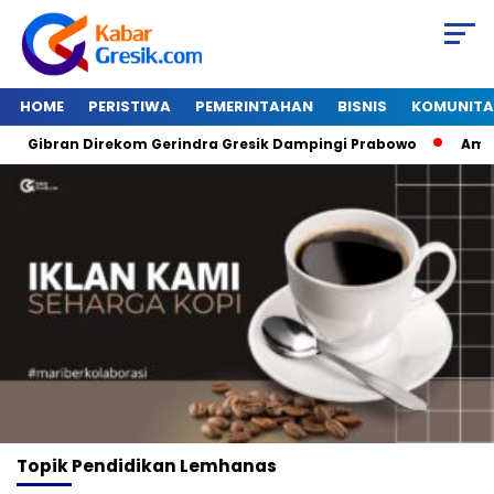
HOME
PERISTIWA
PEMERINTAHAN
BISNIS
KOMUNITA
Gibran Direkom Gerindra Gresik Dampingi Prabowo
Amazon
Topik
Pendidikan Lemhanas