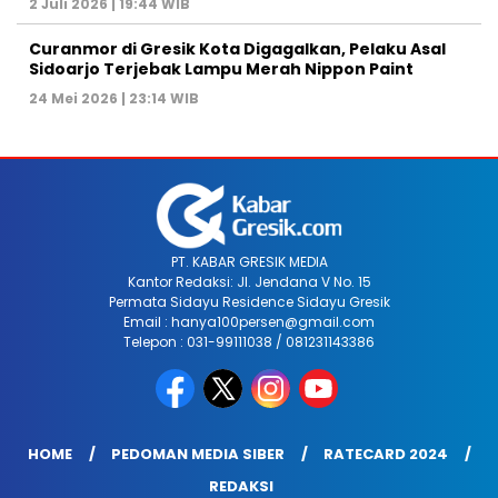
2 Juli 2026 | 19:44 WIB
Curanmor di Gresik Kota Digagalkan, Pelaku Asal
Sidoarjo Terjebak Lampu Merah Nippon Paint
24 Mei 2026 | 23:14 WIB
PT. KABAR GRESIK MEDIA
Kantor Redaksi: Jl. Jendana V No. 15
Permata Sidayu Residence Sidayu Gresik
Email : hanya100persen@gmail.com
Telepon : 031-99111038 / 081231143386
HOME
PEDOMAN MEDIA SIBER
RATECARD 2024
REDAKSI