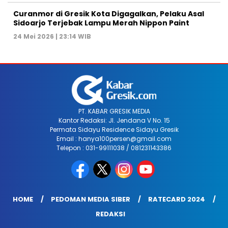
Curanmor di Gresik Kota Digagalkan, Pelaku Asal
Sidoarjo Terjebak Lampu Merah Nippon Paint
24 Mei 2026 | 23:14 WIB
PT. KABAR GRESIK MEDIA
Kantor Redaksi: Jl. Jendana V No. 15
Permata Sidayu Residence Sidayu Gresik
Email : hanya100persen@gmail.com
Telepon : 031-99111038 / 081231143386
HOME
PEDOMAN MEDIA SIBER
RATECARD 2024
REDAKSI