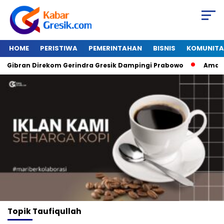
HOME
PERISTIWA
PEMERINTAHAN
BISNIS
KOMUNITA
Gibran Direkom Gerindra Gresik Dampingi Prabowo
Amazon 
Topik
Taufiqullah