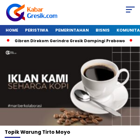
HOME
PERISTIWA
PEMERINTAHAN
BISNIS
KOMUNITA
Gibran Direkom Gerindra Gresik Dampingi Prabowo
Ama
Topik
Warung Tirto Moyo