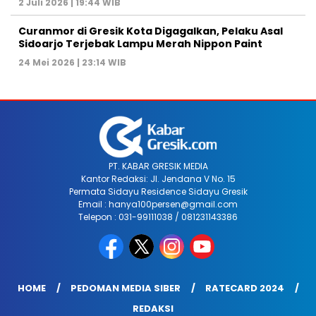
2 Juli 2026 | 19:44 WIB
Curanmor di Gresik Kota Digagalkan, Pelaku Asal
Sidoarjo Terjebak Lampu Merah Nippon Paint
24 Mei 2026 | 23:14 WIB
PT. KABAR GRESIK MEDIA
Kantor Redaksi: Jl. Jendana V No. 15
Permata Sidayu Residence Sidayu Gresik
Email : hanya100persen@gmail.com
Telepon : 031-99111038 / 081231143386
HOME
PEDOMAN MEDIA SIBER
RATECARD 2024
REDAKSI