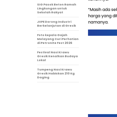
SIG Pasok Beton Ramah
Lingkungan untuk
“Masih ada se
Sekolah Rakyat
harga yang di
namanya.
JIIPE Dorong Industri
Berkelanjutan di Gresik
Foto kepala Gajah
Melayang Curi Perhatian
di Petronite Fest 2026
Festival Nasi Krawu
Gresik Kenalkan Budaya
Lokal
Tumpeng Nasi Krawu
Gresik Habiskan 210 Kg
Daging