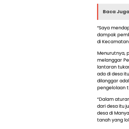
Baca Juga 
“Saya mendap
dampak pemba
di Kecamatan 
Menurutnya, p
melanggar Per
lantaran tuka
ada di desa it
dilanggar ad
pengelolaan t
“Dalam aturan 
dari desa itu 
desa di Manya
tanah yang lok