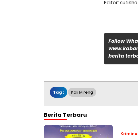
Editor: sutikh
Follow Wh
www.kabar
berita terb
Tag :
Kali Mireng
Berita Terbaru
Krimina