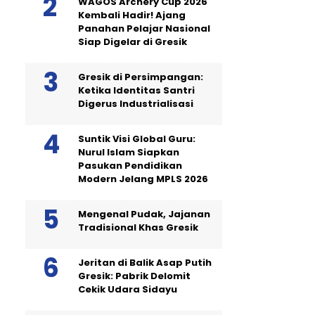
WAGOS Archery Cup 2026
Kembali Hadir! Ajang
Panahan Pelajar Nasional
Siap Digelar di Gresik
Gresik di Persimpangan:
Ketika Identitas Santri
Digerus Industrialisasi
Suntik Visi Global Guru:
Nurul Islam Siapkan
Pasukan Pendidikan
Modern Jelang MPLS 2026
Mengenal Pudak, Jajanan
Tradisional Khas Gresik
Jeritan di Balik Asap Putih
Gresik: Pabrik Delomit
Cekik Udara Sidayu