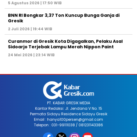
5 Agustus 2026 | 17:50 WIB
BNN RI Bongkar 3,37 Ton Kuncup Bunga Ganja di
Gresik
2 Juli 2026 | 19:44 WIB
Curanmor di Gresik Kota Digagalkan, Pelaku Asal
Sidoarjo Terjebak Lampu Merah Nippon Paint
24 Mei 2026 | 23:14 WIB
PT. KABAR GRESIK MEDIA
Kantor Redaksi: Jl. Jendana V No. 15
Permata Sidayu Residence Sidayu Gresik
Email : hanya100persen@gmail.com
Telepon : 031-99111038 / 081231143386