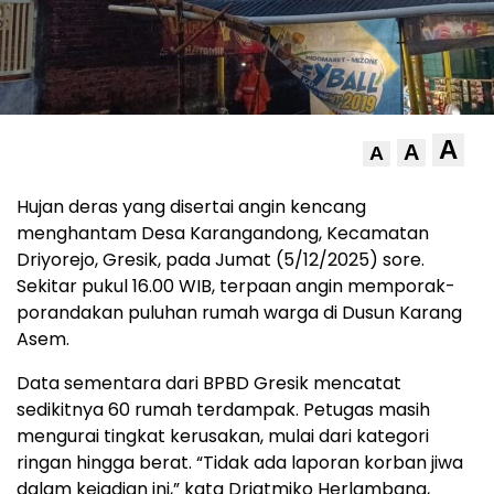
A
A
A
Hujan deras yang disertai angin kencang
menghantam Desa Karangandong, Kecamatan
Driyorejo, Gresik, pada Jumat (5/12/2025) sore.
Sekitar pukul 16.00 WIB, terpaan angin memporak-
porandakan puluhan rumah warga di Dusun Karang
Asem.
Data sementara dari BPBD Gresik mencatat
sedikitnya 60 rumah terdampak. Petugas masih
mengurai tingkat kerusakan, mulai dari kategori
ringan hingga berat. “Tidak ada laporan korban jiwa
dalam kejadian ini,” kata Driatmiko Herlambang,