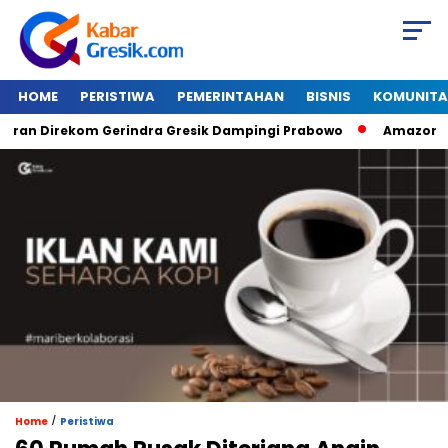
HOME
PERISTIWA
PEMERINTAHAN
BISNIS
KOMUNITA
n Direkom Gerindra Gresik Dampingi Prabowo
Amazon Van Ja
/
Home
Peristiwa