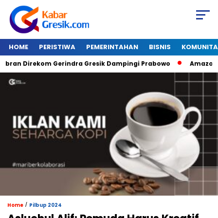
HOME
PERISTIWA
PEMERINTAHAN
BISNIS
KOMUNITA
an Direkom Gerindra Gresik Dampingi Prabowo
Amazon Van J
/
Home
Pilbup 2024