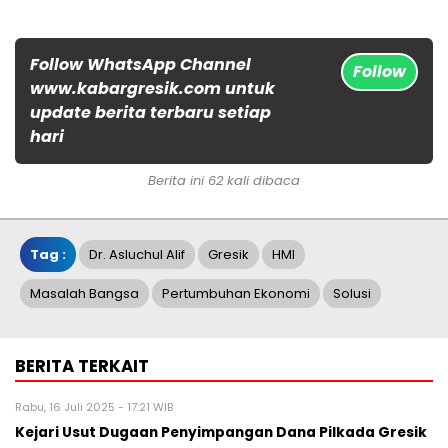
Follow WhatsApp Channel
Follow
www.kabargresik.com untuk
update berita terbaru setiap
hari
Berita ini 62 kali dibaca
Tag :
Dr. Asluchul Alif
Gresik
HMI
Masalah Bangsa
Pertumbuhan Ekonomi
Solusi
BERITA TERKAIT
Rabu, 16 Juli 2025 - 17:21 WIB
Kejari Usut Dugaan Penyimpangan Dana Pilkada Gresik