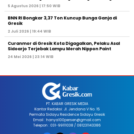
5 Agustus 2026 | 17:50 WIB
BNN RI Bongkar 3,37 Ton Kuncup Bunga Ganja di
Gresik
2 Juli 2026 | 19:44 WIB
Curanmor di Gresik Kota Digagalkan, Pelaku Asal
Sidoarjo Terjebak Lampu Merah Nippon Paint
24 Mei 2026 | 23:14 WIB
PT. KABAR GRESIK MEDIA
Kantor Redaksi: Jl. Jendana V No. 15
Permata Sidayu Residence Sidayu Gresik
Email : hanya100persen@gmail.com
Telepon : 031-99111038 / 081231143386