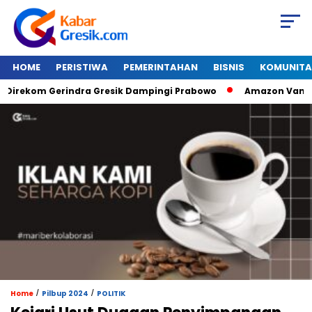
HOME
PERISTIWA
PEMERINTAHAN
BISNIS
KOMUNITA
ekom Gerindra Gresik Dampingi Prabowo
Amazon Van Java S
/
/
Home
Pilbup 2024
POLITIK