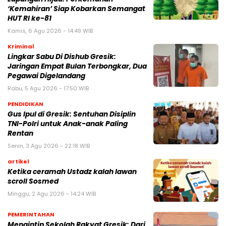
‘Kemahiran’ Siap Kobarkan Semangat
HUT RI ke-81
Kamis, 6 Agu 2026 - 14:49 WIB
Kriminal
Lingkar Sabu Di Dishub Gresik:
Jaringan Empat Bulan Terbongkar, Dua
Pegawai Digelandang
Rabu, 5 Agu 2026 - 17:50 WIB
PENDIDIKAN
Gus Ipul di Gresik: Sentuhan Disiplin
TNI-Polri untuk Anak-anak Paling
Rentan
Senin, 3 Agu 2026 - 22:18 WIB
artikel
Ketika ceramah Ustadz kalah lawan
scroll Sosmed
Minggu, 2 Agu 2026 - 14:24 WIB
PEMERINTAHAN
Mengintip Sekolah Rakyat Gresik: Dari