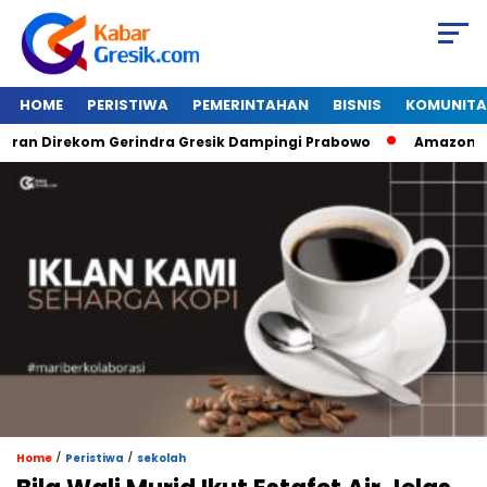
HOME
PERISTIWA
PEMERINTAHAN
BISNIS
KOMUNITA
ekom Gerindra Gresik Dampingi Prabowo
Amazon Van Java S
/
/
Home
Peristiwa
sekolah