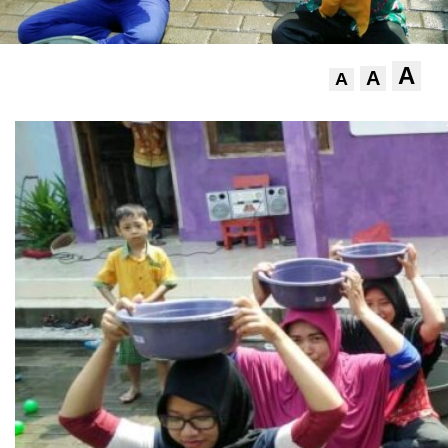
A
A
A