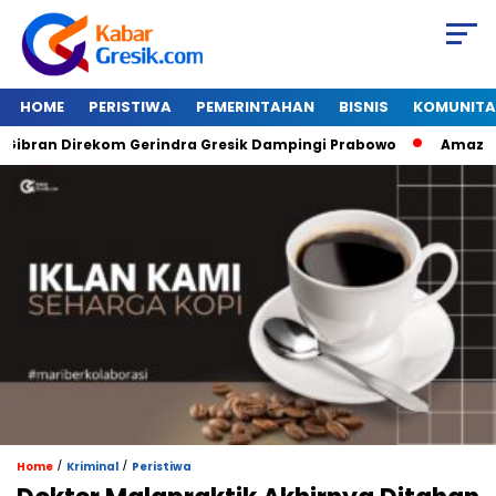
HOME
PERISTIWA
PEMERINTAHAN
BISNIS
KOMUNITA
ran Direkom Gerindra Gresik Dampingi Prabowo
Amazon Van
/
/
Home
Kriminal
Peristiwa