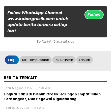
Follow WhatsApp Channel
Follow
www.kabargresik.com untuk
update berita terbaru setiap
hari
Berita ini 46 kali dibaca
Tag :
Diki Tampubolon
RSIA Pinatih
Yanuar
BERITA TERKAIT
Rabu, 5 Agustus 2026 - 17:50 WIB
Lingkar Sabu Di Dishub Gresik: Jaringan Empat Bulan
Terbongkar, Dua Pegawai Digelandang
Rabu, 29 Juli 2026 - 11:58 WIB