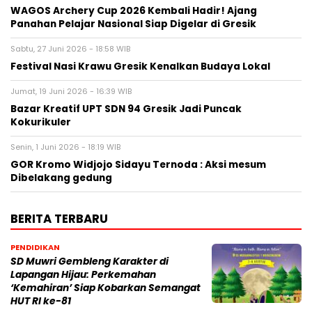
WAGOS Archery Cup 2026 Kembali Hadir! Ajang
Panahan Pelajar Nasional Siap Digelar di Gresik
Sabtu, 27 Juni 2026 - 18:58 WIB
Festival Nasi Krawu Gresik Kenalkan Budaya Lokal
Jumat, 19 Juni 2026 - 16:39 WIB
Bazar Kreatif UPT SDN 94 Gresik Jadi Puncak
Kokurikuler
Senin, 1 Juni 2026 - 18:19 WIB
GOR Kromo Widjojo Sidayu Ternoda : Aksi mesum
Dibelakang gedung
BERITA TERBARU
PENDIDIKAN
SD Muwri Gembleng Karakter di
Lapangan Hijau: Perkemahan
‘Kemahiran’ Siap Kobarkan Semangat
HUT RI ke-81