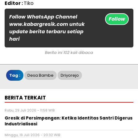
Editor :
Tiko
Follow WhatsApp Channel
Follow
www.kabargresik.com untuk
update berita terbaru setiap
hari
Berita ini 102 kali dibaca
Tag :
Desa Bambe
Driyorejo
BERITA TERKAIT
Rabu, 29 Juli 2026 - 11:58 WIB
Gresik di Persimpangan: Ketika Identitas Santri Digerus
Industrialisasi
Minggu, 19 Juli 2026 - 20:32 WIB