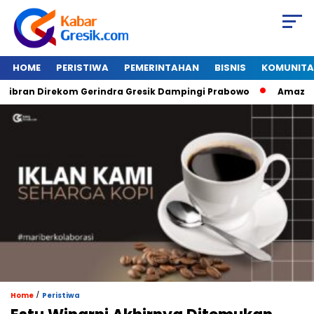
HOME
PERISTIWA
PEMERINTAHAN
BISNIS
KOMUNITA
an Direkom Gerindra Gresik Dampingi Prabowo
Amazon Van 
/
Home
Peristiwa