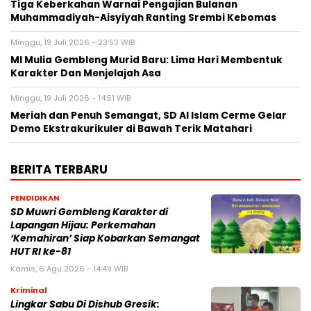
Tiga Keberkahan Warnai Pengajian Bulanan
Muhammadiyah-Aisyiyah Ranting Srembi Kebomas
Minggu, 19 Juli 2026 - 23:53 WIB
MI Mulia Gembleng Murid Baru: Lima Hari Membentuk
Karakter Dan Menjelajah Asa
Minggu, 19 Juli 2026 - 14:51 WIB
Meriah dan Penuh Semangat, SD Al Islam Cerme Gelar
Demo Ekstrakurikuler di Bawah Terik Matahari
BERITA TERBARU
PENDIDIKAN
SD Muwri Gembleng Karakter di
Lapangan Hijau: Perkemahan
‘Kemahiran’ Siap Kobarkan Semangat
HUT RI ke-81
Kamis, 6 Agu 2026 - 14:49 WIB
Kriminal
Lingkar Sabu Di Dishub Gresik: