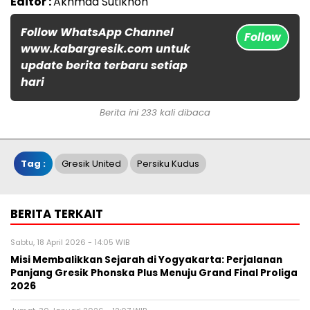
Editor :
Akhmad Sutikhon
Follow WhatsApp Channel
Follow
www.kabargresik.com untuk
update berita terbaru setiap
hari
Berita ini 233 kali dibaca
Tag :
Gresik United
Persiku Kudus
BERITA TERKAIT
Sabtu, 18 April 2026 - 14:05 WIB
Misi Membalikkan Sejarah di Yogyakarta: Perjalanan
Panjang Gresik Phonska Plus Menuju Grand Final Proliga
2026