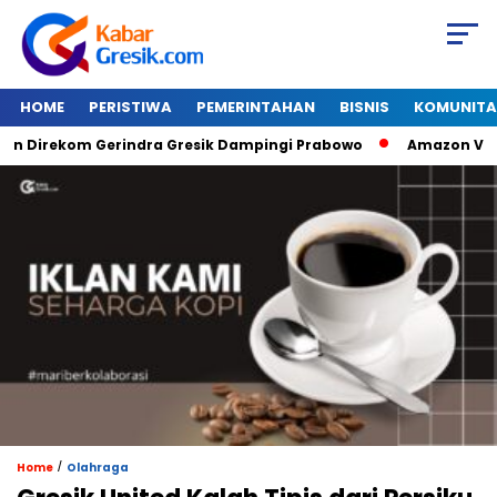
HOME
PERISTIWA
PEMERINTAHAN
BISNIS
KOMUNITA
irekom Gerindra Gresik Dampingi Prabowo
Amazon Van Java
/
Home
Olahraga