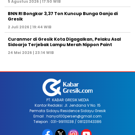
5 Agustus 2026 | 17:50 WIB
BNN RI Bongkar 3,37 Ton Kuncup Bunga Ganja di
Gresik
2 Juli 2026 | 19:44 WIB
Curanmor di Gresik Kota Digagalkan, Pelaku Asal
Sidoarjo Terjebak Lampu Merah Nippon Paint
24 Mei 2026 | 23:14 WIB
PT. KABAR GRESIK MEDIA
Kantor Redaksi: Jl. Jendana V No. 15
Permata Sidayu Residence Sidayu Gresik
Email : hanya100persen@gmail.com
Telepon : 031-99111038 / 081231143386