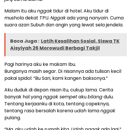
Malam itu aku
nggak
tidur di hotel. Aku tidur di
mushola dekat TPU.
Nggak
ada yang
nanyain
. Cuma
suara azan Subuh dan angin yang lewat sela jendela.
Baca Juga :
Latih Kesalihan Sosial, Siswa TK
Aisyiyah 26 Morowudi Berbagi Takjil
Pagi harinya aku ke makam Ibu.
Bunganya masih segar. Di nisannya ada tulisan kecil
pakai spidol: “Bu Sari, kami kangen baksonya.”
Aku duduk di depan nisan itu, cukup lama. Cerita
banyak hal yang
nggak sempet
aku
bilang
dulu.
Tentang kerjaanku di kota, tentang capeknya,
tentang rasa bersalah karena
udah
lama
nggak
pulang.
“Ma, aku
udah
ke rumah kita.
Udah nggak
ada lagi,”