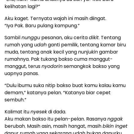
kelihatan lagi?”
Aku kaget. Ternyata wajah ini masih diingat.
“Iya Pak. Baru pulang kampung.”
Sambil
nunggu
pesanan, aku cerita
dikit
. Tentang
rumah yang
udah
ganti pemilik, tentang kamar biru
muda, tentang anak kecil yang
nunjukin
gambar
rumahnya. Pak tukang bakso cuma manggut-
manggut, terus
nyodorin
semangkok bakso yang
uapnya panas.
“Dulu ibumu suka nitip bakso buat kamu kalau kamu
demam,” katanya pelan. “Katanya biar cepet
sembuh.”
Kalimat itu
nyesek
di dada.
Aku makan bakso itu pelan-pelan. Rasanya
nggak
berubah. Masih asin, masih hangat, masih
bikin inget
dapur rumah yang sekarang
udah
bukan dapurku