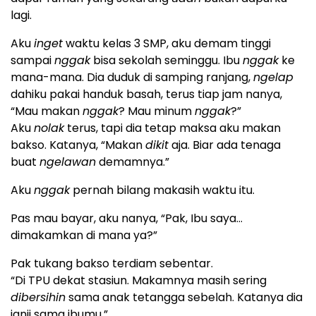
lagi.
Aku
inget
waktu kelas 3 SMP, aku demam tinggi
sampai
nggak
bisa sekolah seminggu. Ibu
nggak
ke
mana-mana. Dia duduk di samping ranjang,
ngelap
dahiku pakai handuk basah, terus tiap jam nanya,
“Mau makan
nggak
? Mau minum
nggak
?”
Aku
nolak
terus, tapi dia tetap maksa aku makan
bakso. Katanya, “Makan
dikit
aja. Biar ada tenaga
buat
ngelawan
demamnya.”
Aku
nggak
pernah bilang makasih waktu itu.
Pas mau bayar, aku nanya, “Pak, Ibu saya…
dimakamkan di mana ya?”
Pak tukang bakso terdiam sebentar.
“Di TPU dekat stasiun. Makamnya masih sering
dibersihin
sama anak tetangga sebelah. Katanya dia
janji sama ibumu.”