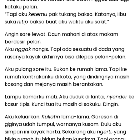
kataku pelan.
“Tapi aku
ketemu
pak tukang bakso. Katanya, iIbu
suka
nitip
bakso buat aku waktu aku sakit.”
Angin sore lewat. Daun mahoni di atas makam
berdesir pelan.
Aku
nggak
nangis. Tapi ada sesuatu di dada yang
rasanya kayak akhirnya bisa dilepas pelan-pelan.
Aku pulang sore itu. Bukan ke rumah lama. Tapi ke
rumah kontrakanku di kota, yang dindingnya masih
kosong dan mejanya masih berantakan.
Lampu kamarku mati. Aku duduk di lantai,
nyender
ke
kasur tipis. Kunci tua itu masih di sakuku. Dingin.
Aku keluarkan.
Kuliatin
lama-lama. Goresan di
giginya udah tumpul, warnanya kusam. Dulu aku
simpan ini kayak harta. Sekarang aku
ngerti
, yang
bikin rumah itu hidup bukan kuncinya. Tapi orang-