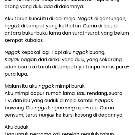
orang yang dulu ada di dalamnya.
Aku taruh kunci itu di laci meja.
Nggak
di gantungan,
nggak
di tempat yang kelihatan. Cuma di laci, di
antara buku-buku lama dan surat-surat yang belum
sempat kubalas.
Nggak
kepakai lagi. Tapi aku
nggak
buang.
Kayak
bagian dari diriku yang dulu, yang sekarang
udah bisa aku taruh di tempatnya tanpa harus pura-
pura lupa.
Malam itu aku
nggak
mimpi buruk.
Aku mimpi dapur rumah lama. Bau rendang, suara
TV, dan ibu yang duduk di meja sambil
ngupas
bawang. Dia
nggak ngomong
apa-apa. Cuma
senyum, terus
nunjuk
ke kursi kosong di depannya.
Aku duduk.
Dan untuk pertama kali setelah sepuluh tahun,