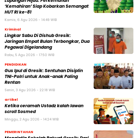
Lapangan Hijau: Perkemahan
‘Kemahiran’ Siap Kobarkan Semangat
HUT RI ke-81
Kamis, 6 Agu 2026 - 14:49 WIB
Kriminal
Lingkar Sabu Di Dishub Gresik:
Jaringan Empat Bulan Terbongkar, Dua
Pegawai Digelandang
Rabu, 5 Agu 2026 - 17:50 WIB
PENDIDIKAN
Gus Ipul di Gresik: Sentuhan Disiplin
TNI-Polri untuk Anak-anak Paling
Rentan
Senin, 3 Agu 2026 - 22:18 WIB
artikel
Ketika ceramah Ustadz kalah lawan
scroll Sosmed
Minggu, 2 Agu 2026 - 14:24 WIB
PEMERINTAHAN