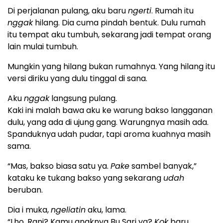
Di perjalanan pulang, aku baru
ngerti
. Rumah itu
nggak
hilang. Dia cuma pindah bentuk. Dulu rumah
itu tempat aku tumbuh, sekarang jadi tempat orang
lain mulai tumbuh.
Mungkin yang hilang bukan rumahnya. Yang hilang itu
versi diriku yang dulu tinggal di sana.
Aku
nggak
langsung pulang.
Kaki ini malah bawa aku ke warung bakso langganan
dulu, yang ada di ujung gang. Warungnya masih ada.
Spanduknya udah pudar, tapi aroma kuahnya masih
sama.
“Mas, bakso biasa satu ya.
Pake
sambel banyak,”
kataku ke tukang bakso yang sekarang
udah
beruban.
Dia i muka,
ngeliatin
aku, lama.
“Lho, Rani? Kamu anaknya Bu Sari ya?
Kok
baru