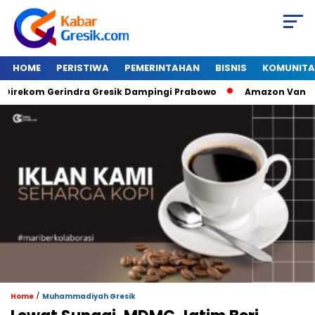
HOME
PERISTIWA
PEMERINTAHAN
BISNIS
KOMUNITA
ekom Gerindra Gresik Dampingi Prabowo
Amazon Van Java Se
/
Home
Muhammadiyah Gresik