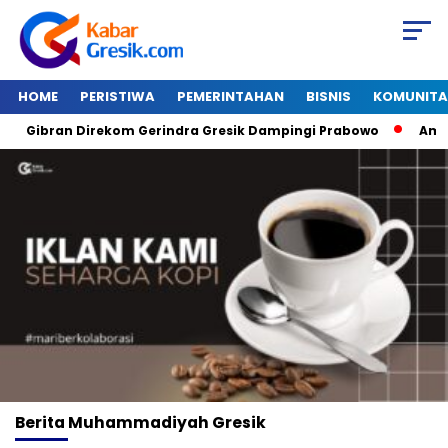
HOME
PERISTIWA
PEMERINTAHAN
BISNIS
KOMUNITA
Gibran Direkom Gerindra Gresik Dampingi Prabowo
Amazon 
Berita
Muhammadiyah Gresik