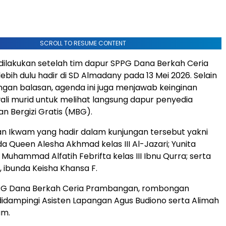
SCROLL TO RESUME CONTENT
 dilakukan setelah tim dapur SPPG Dana Berkah Ceria
bih dulu hadir di SD Almadany pada 13 Mei 2026. Selain
ngan balasan, agenda ini juga menjawab keinginan
ali murid untuk melihat langsung dapur penyedia
 Bergizi Gratis (MBG).
an Ikwam yang hadir dalam kunjungan tersebut yakni
nda Queen Alesha Akhmad kelas III Al-Jazari; Yunita
a Muhammad Alfatih Febrifta kelas III Ibnu Qurra; serta
r, ibunda Keisha Khansa F.
PPG Dana Berkah Ceria Prambangan, rombongan
didampingi Asisten Lapangan Agus Budiono serta Alimah
um.