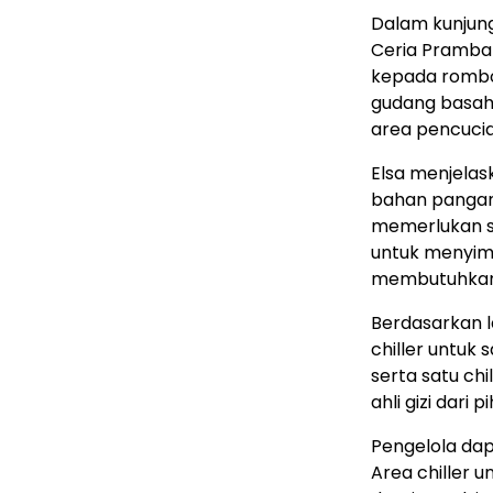
Dalam kunjun
Ceria Pramba
kepada rombon
gudang basah,
area pencucia
Elsa menjelas
bahan pangan
memerlukan su
untuk menyim
membutuhkan 
Berdasarkan 
chiller untuk 
serta satu ch
ahli gizi dari 
Pengelola da
Area chiller u