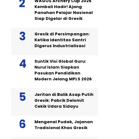
WAGOS Archery Cup 2026
Kembali Hadir! Ajang
Panahan Pelajar Nasional
Siap Digelar di Gresik
Gresik di Persimpangan:
Ketika Identitas Santri
Digerus Industrialisasi
Suntik Visi Global Guru:
Nurul Islam Siapkan
Pasukan Pendidikan
Modern Jelang MPLS 2026
Jeritan di Balik Asap Putih
Gresik: Pabrik Delomit
Cekik Udara Sidayu
Mengenal Pudak, Jajanan
Tradisional Khas Gresik