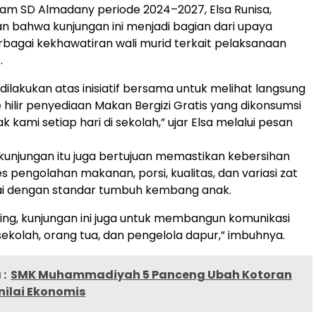
wam SD Almadany periode 2024–2027, Elsa Runisa,
 bahwa kunjungan ini menjadi bagian dari upaya
agai kekhawatiran wali murid terkait pelaksanaan
.
 dilakukan atas inisiatif bersama untuk melihat langsung
 hilir penyediaan Makan Bergizi Gratis yang dikonsumsi
 kami setiap hari di sekolah,” ujar Elsa melalui pesan
 kunjungan itu juga bertujuan memastikan kebersihan
s pengolahan makanan, porsi, kualitas, dan variasi zat
uai dengan standar tumbuh kembang anak.
ing, kunjungan ini juga untuk membangun komunikasi
sekolah, orang tua, dan pengelola dapur,” imbuhnya.
:
SMK Muhammadiyah 5 Panceng Ubah Kotoran
nilai Ekonomis