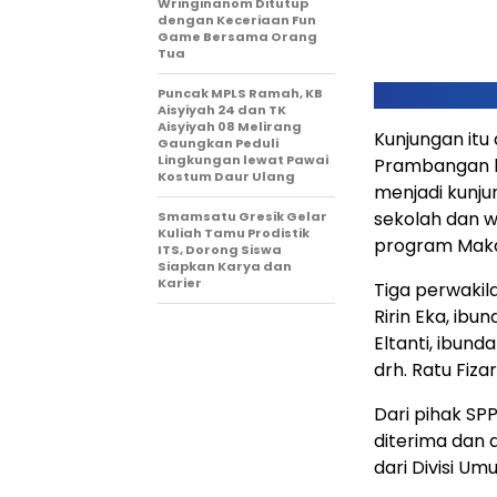
Wringinanom Ditutup
dengan Keceriaan Fun
Game Bersama Orang
Tua
Puncak MPLS Ramah, KB
Aisyiyah 24 dan TK
Aisyiyah 08 Melirang
Kunjungan itu
Gaungkan Peduli
Lingkungan lewat Pawai
Prambangan le
Kostum Daur Ulang
menjadi kunju
sekolah dan w
Smamsatu Gresik Gelar
Kuliah Tamu Prodistik
program Makan
ITS, Dorong Siswa
Siapkan Karya dan
Karier
Tiga perwakil
Ririn Eka, ibu
Eltanti, ibund
drh. Ratu Fiza
Dari pihak S
diterima dan 
dari Divisi Um