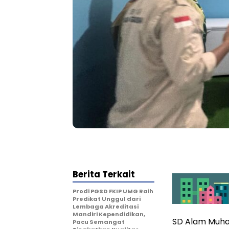
Berita Terkait
Prodi PGSD FKIP UMG Raih
Predikat Unggul dari
Lembaga Akreditasi
Mandiri Kependidikan,
SD Alam Muh
Pacu Semangat