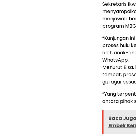
Sekretaris Ik
menyampaikan
menjawab berb
program MBG
“Kunjungan ini
proses hulu ke
oleh anak-anak
WhatsApp.
Menurut Elsa,
tempat, prose
gizi agar ses
“Yang terpent
antara pihak 
Baca Juga 
Embek Ber