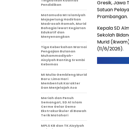
Tingkatkan Kualitas
Gresik, Jawa
Pendidikan
Satuan Pelay
Matamuda MI Islamiyah
Prambangan.
Mojopetung Hadirkan
Madrasah Ramah, Murid
Kepala SD Alma
Bahagia lewat Kegiatan
Edukatif dan
Sekolah Bidang
Menyenangkan
Murid (Ikwam
Tiga Keberkahan Warnai
(11/6/2026).
Pengajian Bulanan
Muhammadiyah-
Aisyiyah Ranting Srembi
Kebomas
MI Mulia Gembleng Murid
Baru: Lima Hari
Membentuk Karakter
Dan Menjelajah Asa
Meriah dan Penuh
Semangat, SD Al Islam
Cerme Gelar Demo
Ekstrakurikuler di Bawah
Terik Matahari
MPLS KB dan TK Aisyiyah