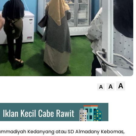
A
A
A
ammadiyah Kedanyang atau SD Almadany Kebomas,