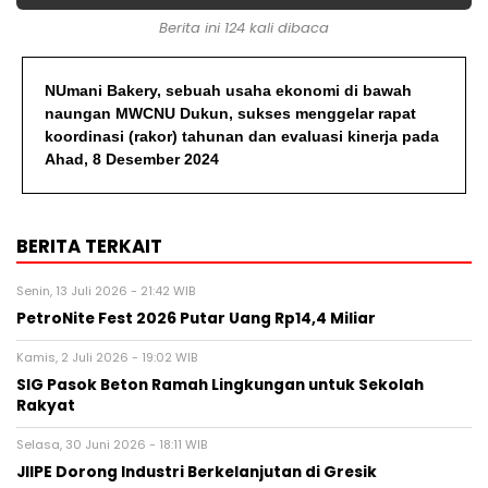
Berita ini 124 kali dibaca
NUmani Bakery, sebuah usaha ekonomi di bawah
naungan MWCNU Dukun, sukses menggelar rapat
koordinasi (rakor) tahunan dan evaluasi kinerja pada
Ahad, 8 Desember 2024
BERITA TERKAIT
Senin, 13 Juli 2026 - 21:42 WIB
PetroNite Fest 2026 Putar Uang Rp14,4 Miliar
Kamis, 2 Juli 2026 - 19:02 WIB
SIG Pasok Beton Ramah Lingkungan untuk Sekolah
Rakyat
Selasa, 30 Juni 2026 - 18:11 WIB
JIIPE Dorong Industri Berkelanjutan di Gresik