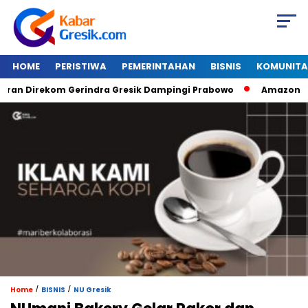
HOME
PERISTIWA
PEMERINTAHAN
BISNIS
KOMUNITA
ekom Gerindra Gresik Dampingi Prabowo
Amazon Van Java S
/
/
Home
BISNIS
NU Gresik