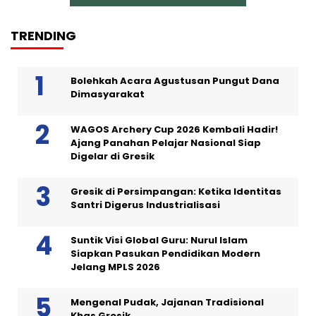
TRENDING
Bolehkah Acara Agustusan Pungut Dana
Dimasyarakat
WAGOS Archery Cup 2026 Kembali Hadir!
Ajang Panahan Pelajar Nasional Siap
Digelar di Gresik
Gresik di Persimpangan: Ketika Identitas
Santri Digerus Industrialisasi
Suntik Visi Global Guru: Nurul Islam
Siapkan Pasukan Pendidikan Modern
Jelang MPLS 2026
Mengenal Pudak, Jajanan Tradisional
Khas Gresik