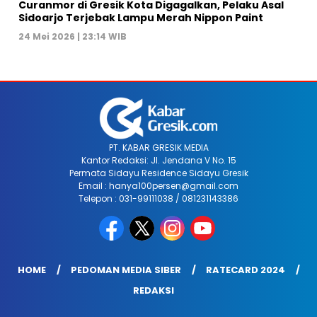
Curanmor di Gresik Kota Digagalkan, Pelaku Asal
Sidoarjo Terjebak Lampu Merah Nippon Paint
24 Mei 2026 | 23:14 WIB
PT. KABAR GRESIK MEDIA
Kantor Redaksi: Jl. Jendana V No. 15
Permata Sidayu Residence Sidayu Gresik
Email : hanya100persen@gmail.com
Telepon : 031-99111038 / 081231143386
HOME
PEDOMAN MEDIA SIBER
RATECARD 2024
REDAKSI