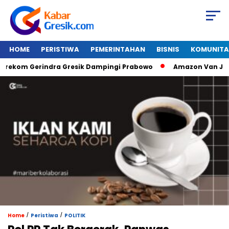
HOME
PERISTIWA
PEMERINTAHAN
BISNIS
KOMUNITA
erindra Gresik Dampingi Prabowo
Amazon Van Java Seharga 
/
/
Home
Peristiwa
POLITIK