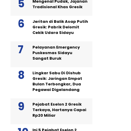
Mengenal Pudak, Jajanan
Tradisional Khas Gresik
Jeritan di Balik Asap Putih
Gresik: Pabrik Delomit
Cekik Udara Sidayu
Pelayanan Emergency
Puskesmas Sidayu
Sangat Buruk
Lingkar Sabu Di Dishub
Gresik: Jaringan Empat
Bulan Terbongkar, Dua
Pegawai Digelandang
Pejabat Eselon 2 Gresik
Terkaya, Hartanya Capai
Rp20 Miliar
Ini 5 Pejabat Eselon 2