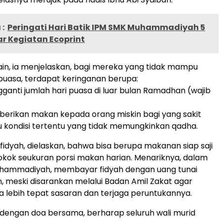
:
Peringati Hari Batik IPM SMK Muhammadiyah 5
ar Kegiatan Ecoprint
ain, ia menjelaskan, bagi mereka yang tidak mampu
uasa, terdapat keringanan berupa:
ganti jumlah hari puasa di luar bulan Ramadhan (wajib
berikan makan kepada orang miskin bagi yang sakit
kondisi tertentu yang tidak memungkinkan qadha.
 fidyah, dielaskan, bahwa bisa berupa makanan siap saji
kok seukuran porsi makan harian. Menariknya, dalam
uhammadiyah, membayar fidyah dengan uang tunai
, meski disarankan melalui Badan Amil Zakat agar
 lebih tepat sasaran dan terjaga peruntukannya.
p dengan doa bersama, berharap seluruh wali murid