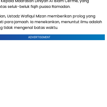
, Kepala Madrasah Diniyah Al Islam Cerme, yang
as seluk-beluk fiqih puasa Ramadan.
ian, Ustadz Wafiqul Mizan memberikan prolog yang
ti para jamaah. Ia menekankan, menuntut ilmu adalah
g tidak mengenal batas waktu.
ADVERTISEMENT