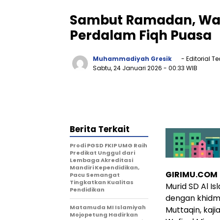
Sambut Ramadan, Wali
Perdalam Fiqh Puasa
Muhammadiyah Gresik
- Editorial 
Sabtu, 24 Januari 2026
- 00:33 WIB
Berita Terkait
Prodi PGSD FKIP UMG Raih
Predikat Unggul dari
Lembaga Akreditasi
Mandiri Kependidikan,
GIRIMU.COM
Pacu Semangat
Tingkatkan Kualitas
Murid SD Al I
Pendidikan
dengan khidma
Matamuda MI Islamiyah
Muttaqin, kaj
Mojopetung Hadirkan