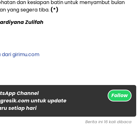
sehatan dan kesiapan batin untuk menyambut bulan
n yang segera tiba.
(*)
rdiyana Zulifah
 dari girimu.com
atsApp Channel
Follow
gresik.com untuk update
aru setiap hari
Berita ini 16 kali dibaca