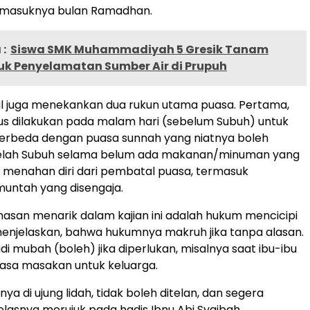
 masuknya bulan Ramadhan.
:
Siswa SMK Muhammadiyah 5 Gresik Tanam
uk Penyelamatan Sumber Air di Prupuh
l juga menekankan dua rukun utama puasa. Pertama,
rus dilakukan pada malam hari (sebelum Subuh) untuk
Berbeda dengan puasa sunnah yang niatnya boleh
elah Subuh selama belum ada makanan/minuman yang
 menahan diri dari pembatal puasa, termasuk
untah yang disengaja.
hasan menarik dalam kajian ini adalah hukum mencicipi
enjelaskan, bahwa hukumnya makruh jika tanpa alasan.
i mubah (boleh) jika diperlukan, misalnya saat ibu-ibu
asa masakan untuk keluarga.
ya di ujung lidah, tidak boleh ditelan, dan segera
jelasnya merujuk pada hadis Ibnu Abi Syaibah.