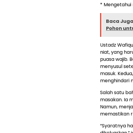
* Mengetahui
Baca Juga 
Pohon unt
Ustadz Wafiqu
niat, yang ha
puasa wajib. 
menyusul set
masuk. Kedua,
menghindari m
Salah satu ba
masakan. Ia m
Namun, menjad
memastikan r
“Syaratnya han
dikeluarkan,” 