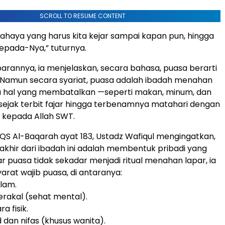
SCROLL TO RESUME CONTENT
cahaya yang harus kita kejar sampai kapan pun, hingga
kepada-Nya,” tuturnya.
annya, ia menjelaskan, secara bahasa, puasa berarti
 Namun secara syariat, puasa adalah ibadah menahan
ala hal yang membatalkan —seperti makan, minum, dan
ejak terbit fajar hingga terbenamnya matahari dengan
 kepada Allah SWT.
QS Al-Baqarah ayat 183, Ustadz Wafiqul mengingatkan,
akhir dari ibadah ini adalah membentuk pribadi yang
r puasa tidak sekadar menjadi ritual menahan lapar, ia
arat wajib puasa, di antaranya:
lam.
erakal (sehat mental).
a fisik.
id dan nifas (khusus wanita).