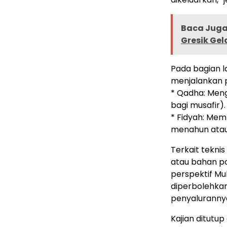
Baca Juga 
Gresik Gel
Pada bagian l
menjalankan p
* Qadha: Meng
bagi musafir).
* Fidyah: Mem
menahun atau 
Terkait teknis
atau bahan po
perspektif M
diperbolehkan
penyalurannya
Kajian ditutu