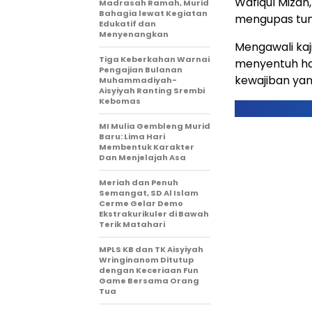
Wafiqul Mizan
Madrasah Ramah, Murid
Bahagia lewat Kegiatan
mengupas tunt
Edukatif dan
Menyenangkan
Mengawali kaj
Tiga Keberkahan Warnai
menyentuh ha
Pengajian Bulanan
kewajiban yan
Muhammadiyah-
Aisyiyah Ranting Srembi
Kebomas
MI Mulia Gembleng Murid
Baru: Lima Hari
Membentuk Karakter
Dan Menjelajah Asa
Meriah dan Penuh
Semangat, SD Al Islam
Cerme Gelar Demo
Ekstrakurikuler di Bawah
Terik Matahari
MPLS KB dan TK Aisyiyah
Wringinanom Ditutup
dengan Keceriaan Fun
Game Bersama Orang
Tua