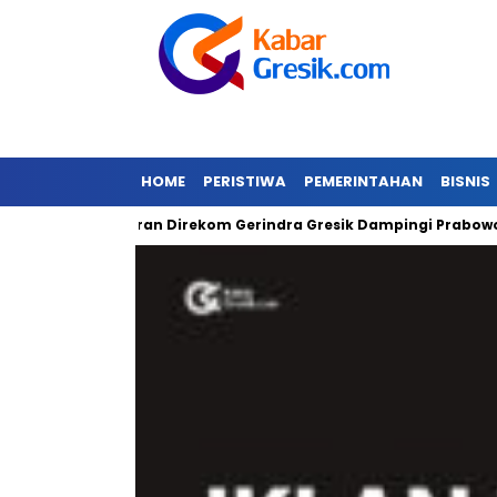
HOME
PERISTIWA
PEMERINTAHAN
BISNIS
r
Gibran Direkom Gerindra Gresik Dampingi Prabowo
A