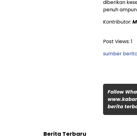
diberikan ke
penuh ampuna
Kontributor:
Ma
Post Views:
1
sumber berita
Follow Wh
www.kabar
berita terb
Berita Terbaru