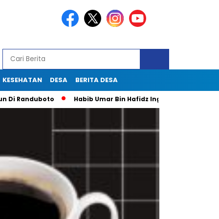
KESEHATAN
DESA
BERITA DESA
anduboto
Habib Umar Bin Hafidz Ingatkan Warga Gresik Untu