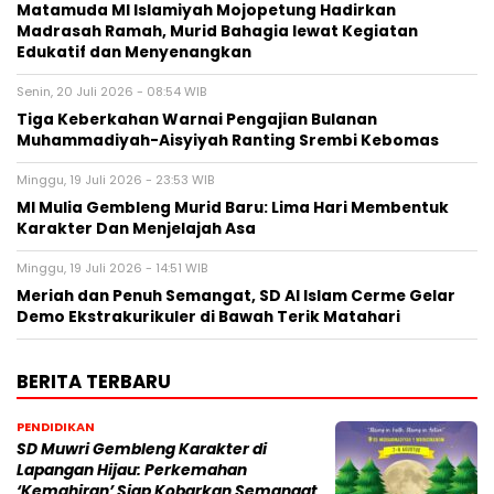
Matamuda MI Islamiyah Mojopetung Hadirkan
Madrasah Ramah, Murid Bahagia lewat Kegiatan
Edukatif dan Menyenangkan
Senin, 20 Juli 2026 - 08:54 WIB
Tiga Keberkahan Warnai Pengajian Bulanan
Muhammadiyah-Aisyiyah Ranting Srembi Kebomas
Minggu, 19 Juli 2026 - 23:53 WIB
MI Mulia Gembleng Murid Baru: Lima Hari Membentuk
Karakter Dan Menjelajah Asa
Minggu, 19 Juli 2026 - 14:51 WIB
Meriah dan Penuh Semangat, SD Al Islam Cerme Gelar
Demo Ekstrakurikuler di Bawah Terik Matahari
BERITA TERBARU
PENDIDIKAN
SD Muwri Gembleng Karakter di
Lapangan Hijau: Perkemahan
‘Kemahiran’ Siap Kobarkan Semangat