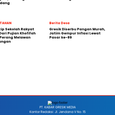
ndang
NTAHAN
Berita Desa
ip Sekolah Rakyat
Gresik Diserbu Pangan Murah,
Dari Pujian Khofifah
Jatim Gempur Inflasi Lewat
 Perang Melawan
Pasar ke-89
ungan
PT. KABAR GRESIK MEDIA
Kantor Redaksi: Jl. Jendana V No. 15