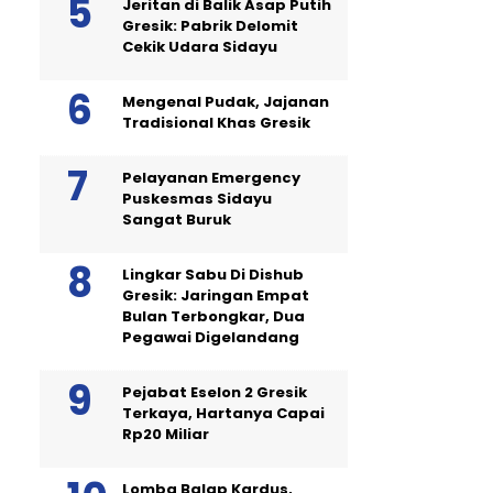
Jeritan di Balik Asap Putih
Gresik: Pabrik Delomit
Cekik Udara Sidayu
Mengenal Pudak, Jajanan
Tradisional Khas Gresik
Pelayanan Emergency
Puskesmas Sidayu
Sangat Buruk
Lingkar Sabu Di Dishub
Gresik: Jaringan Empat
Bulan Terbongkar, Dua
Pegawai Digelandang
Pejabat Eselon 2 Gresik
Terkaya, Hartanya Capai
Rp20 Miliar
Lomba Balap Kardus,