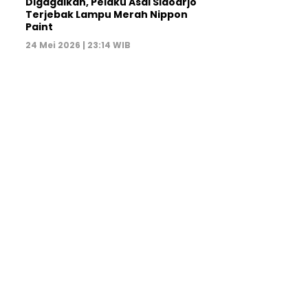
Digagalkan, Pelaku Asal Sidoarjo
Terjebak Lampu Merah Nippon
Paint
24 Mei 2026 | 23:14 WIB