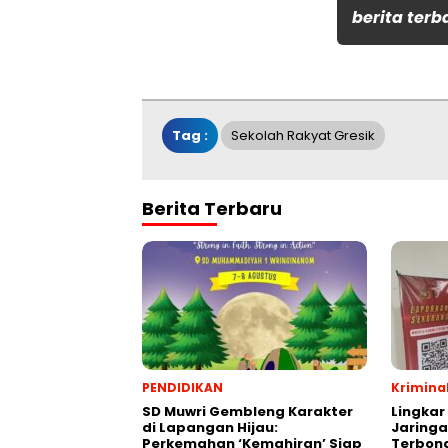
berita terb
Tag :
Sekolah Rakyat Gresik
Berita Terbaru
PENDIDIKAN
Krimina
SD Muwri Gembleng Karakter
Lingkar
di Lapangan Hijau:
Jaringa
Perkemahan ‘Kemahiran’ Siap
Terbon