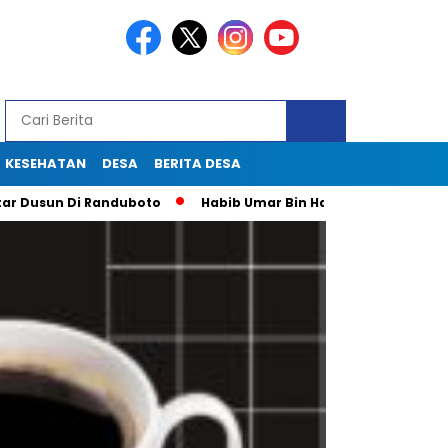
KESEHATAN
DESA
BERITA DESA
n Di Randuboto
Habib Umar Bin Hafidz Ingatkan Warga Gresi