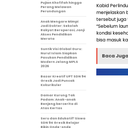
Pujian Khofifah hingga
Kabid Perlindu
Perang Melawan
Perundungan
menjelaskan 
tersebut juga 
Anak Mengare Mimpi
“Sebelum laun
Jadi Dokter: Sekolah
Rakyat Beroperasi, Janji
kondisi keseh
Akses Pendidikan
Merata
bisa masuk ka
Suntik Visi Global Guru:
Nurul Islam Siapkan
Baca Juga 
Pasukan Pendidikan
Modern Jelang MPLS
2026
Bazar Kreatif UPT SDN 94
Gresik Jadi Puncak
Kokurikuler
Damar Kurung Tak
Padam: Anak-anak
Benjeng bercerita di
Atas Kertas
Seru dan Edukatif! Siswa
SDN 94 Gresik Belajar
Bikin Onde-onde