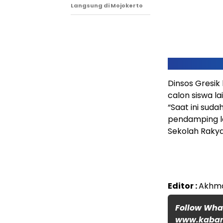
Langsung di Mojokerto
Dinsos Gresik
calon siswa la
“Saat ini suda
pendamping la
Sekolah Rakya
Editor :
Akhma
Follow Wh
www.kabar