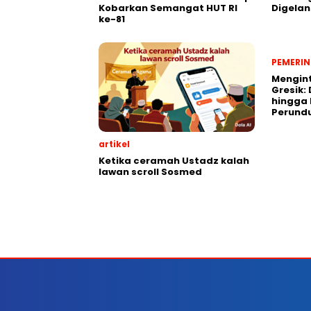
Kobarkan Semangat HUT RI
Digela
ke-81
PEMERI
Mengint
Gresik: 
hingga
Perund
artikel
Ketika ceramah Ustadz kalah
lawan scroll Sosmed