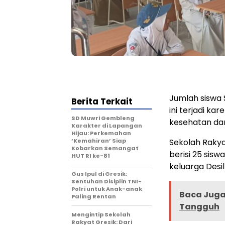
Jumlah siswa 
Berita Terkait
ini terjadi k
SD Muwri Gembleng
kesehatan dan
Karakter di Lapangan
Hijau: Perkemahan
‘Kemahiran’ Siap
Sekolah Rakya
Kobarkan Semangat
berisi 25 sisw
HUT RI ke-81
keluarga Desi
Gus Ipul di Gresik:
Sentuhan Disiplin TNI-
Polri untuk Anak-anak
Baca Juga 
Paling Rentan
Tangguh
Mengintip Sekolah
Rakyat Gresik: Dari