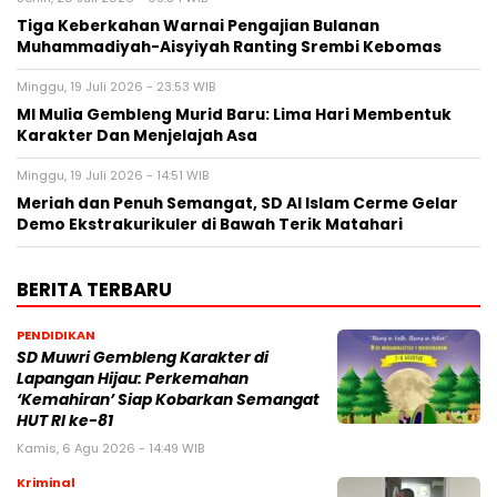
Tiga Keberkahan Warnai Pengajian Bulanan
Muhammadiyah-Aisyiyah Ranting Srembi Kebomas
Minggu, 19 Juli 2026 - 23:53 WIB
MI Mulia Gembleng Murid Baru: Lima Hari Membentuk
Karakter Dan Menjelajah Asa
Minggu, 19 Juli 2026 - 14:51 WIB
Meriah dan Penuh Semangat, SD Al Islam Cerme Gelar
Demo Ekstrakurikuler di Bawah Terik Matahari
BERITA TERBARU
PENDIDIKAN
SD Muwri Gembleng Karakter di
Lapangan Hijau: Perkemahan
‘Kemahiran’ Siap Kobarkan Semangat
HUT RI ke-81
Kamis, 6 Agu 2026 - 14:49 WIB
Kriminal