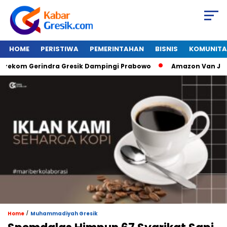
HOME
PERISTIWA
PEMERINTAHAN
BISNIS
KOMUNITA
om Gerindra Gresik Dampingi Prabowo
Amazon Van Java Seha
/
Home
Muhammadiyah Gresik