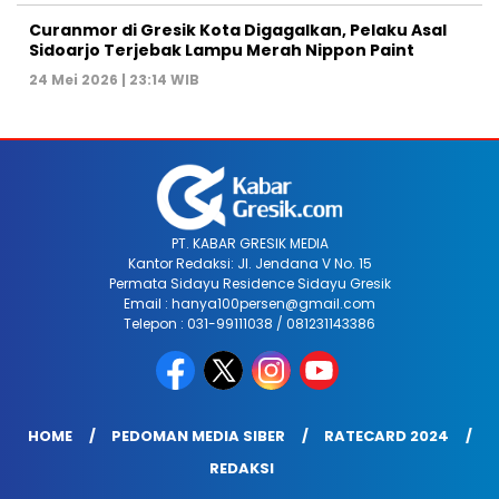
Curanmor di Gresik Kota Digagalkan, Pelaku Asal
Sidoarjo Terjebak Lampu Merah Nippon Paint
24 Mei 2026 | 23:14 WIB
PT. KABAR GRESIK MEDIA
Kantor Redaksi: Jl. Jendana V No. 15
Permata Sidayu Residence Sidayu Gresik
Email : hanya100persen@gmail.com
Telepon : 031-99111038 / 081231143386
HOME
PEDOMAN MEDIA SIBER
RATECARD 2024
REDAKSI