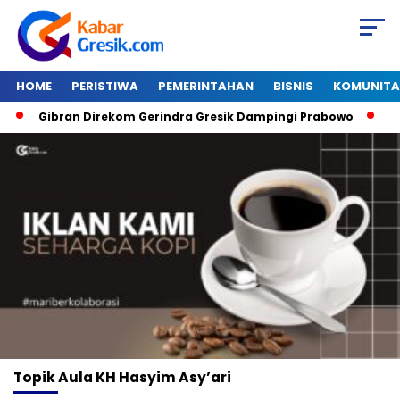
HOME
PERISTIWA
PEMERINTAHAN
BISNIS
KOMUNITA
Gibran Direkom Gerindra Gresik Dampingi Prabowo
Ama
Topik
Aula KH Hasyim Asy’ari