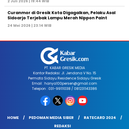
2 Juli 2026 | 19:44 WIB
Curanmor di Gresik Kota Digagalkan, Pelaku Asal
Sidoarjo Terjebak Lampu Merah Nippon Paint
24 Mei 2026 | 23:14 WIB
PT. KABAR GRESIK MEDIA
Kantor Redaksi: Jl. Jendana V No. 15
Permata Sidayu Residence Sidayu Gresik
Email : hanya100persen@gmail.com
Telepon : 031-99111038 / 081231143386
HOME
PEDOMAN MEDIA SIBER
RATECARD 2024
REDAKSI