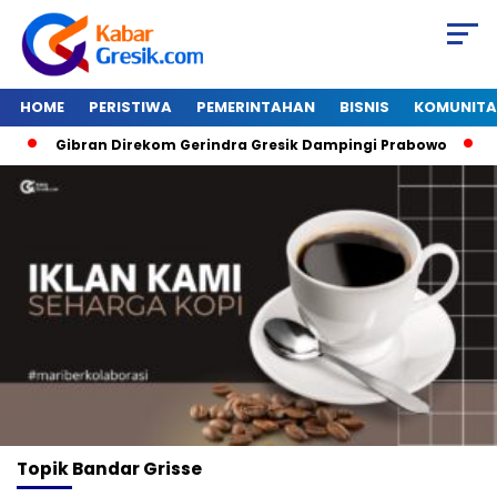
HOME
PERISTIWA
PEMERINTAHAN
BISNIS
KOMUNITA
Gibran Direkom Gerindra Gresik Dampingi Prabowo
Am
Topik
Bandar Grisse