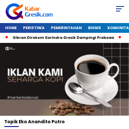
HOME
PERISTIWA
PEMERINTAHAN
BISNIS
KOMUNITA
Gibran Direkom Gerindra Gresik Dampingi Prabowo
Ama
Topik
Eko Anandito Putro