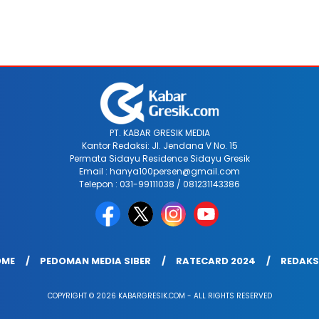
PT. KABAR GRESIK MEDIA
Kantor Redaksi: Jl. Jendana V No. 15
Permata Sidayu Residence Sidayu Gresik
Email : hanya100persen@gmail.com
Telepon : 031-99111038 / 081231143386
OME
PEDOMAN MEDIA SIBER
RATECARD 2024
REDAKS
COPYRIGHT © 2026 KABARGRESIK.COM - ALL RIGHTS RESERVED