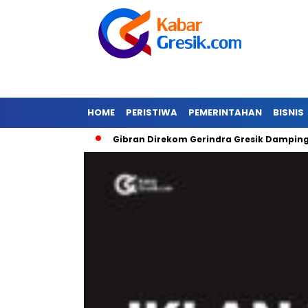
HOME
PERISTIWA
PEMERINTAHAN
BISNIS
anda Banjir
Gibran Direkom Gerindra Gresik Dampingi Prab