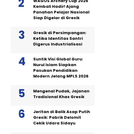
WAGOS Archery Cup 2026
Kembali Hadir! Ajang
Panahan Pelajar Nasional
Siap Digelar di Gresik
Gresik di Persimpangan:
Ketika Identitas Santri
Digerus Industrialisasi
Suntik Visi Global Guru:
Nurul Islam Siapkan
Pasukan Pendidikan
Modern Jelang MPLS 2026
Mengenal Pudak, Jajanan
Tradisional Khas Gresik
Jeritan di Balik Asap Putih
Gresik: Pabrik Delomit
Cekik Udara Sidayu