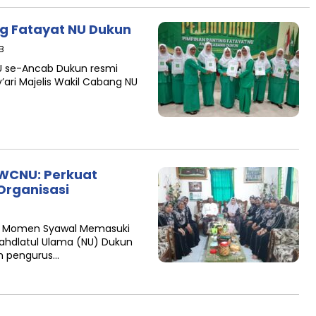
ng Fatayat NU Dukun
B
U se-Ancab Dukun resmi
ari Majelis Wakil Cabang NU
WCNU: Perkuat
Organisasi
di Momen Syawal Memasuki
Nahdlatul Ulama (NU) Dukun
h pengurus…