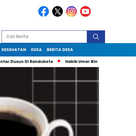
KESEHATAN
DESA
BERITA DESA
Dusun Di Randuboto
Habib Umar Bin Hafidz Ingatkan Warga G