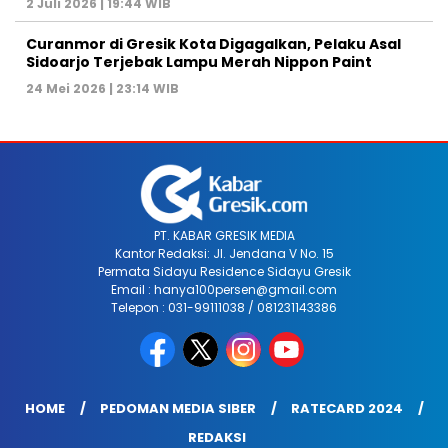
2 Juli 2026 | 19:44 WIB
Curanmor di Gresik Kota Digagalkan, Pelaku Asal
Sidoarjo Terjebak Lampu Merah Nippon Paint
24 Mei 2026 | 23:14 WIB
PT. KABAR GRESIK MEDIA
Kantor Redaksi: Jl. Jendana V No. 15
Permata Sidayu Residence Sidayu Gresik
Email : hanya100persen@gmail.com
Telepon : 031-99111038 / 081231143386
HOME
PEDOMAN MEDIA SIBER
RATECARD 2024
REDAKSI