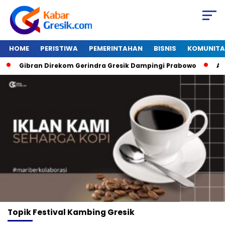
HOME
PERISTIWA
PEMERINTAHAN
BISNIS
KOMUNITA
Gibran Direkom Gerindra Gresik Dampingi Prabowo
Amaz
Topik
Festival Kambing Gresik